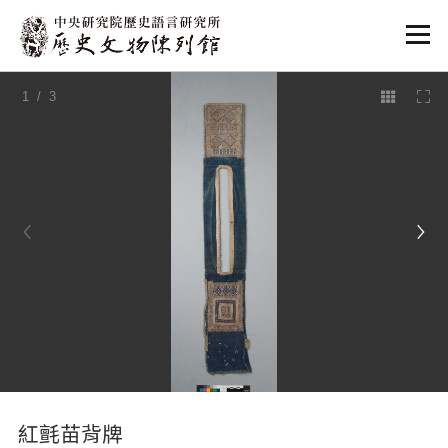
:::
1
/ 3
:::
紅氈苗背牌