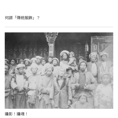
何謂「傳統服飾」？
攝影！攝魂！