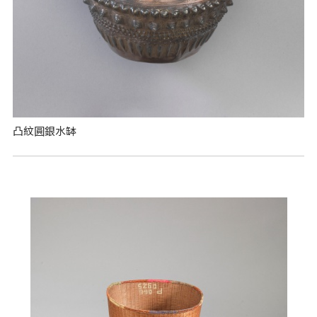
凸紋圓銀水缽