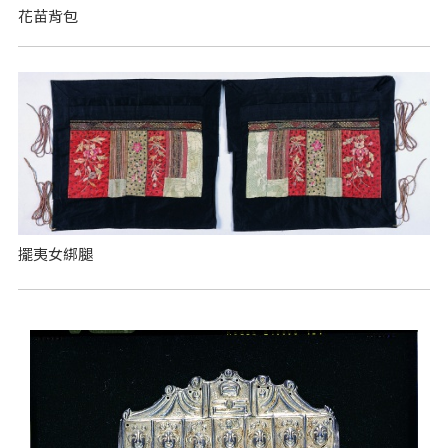
花苗背包
擺夷女綁腿