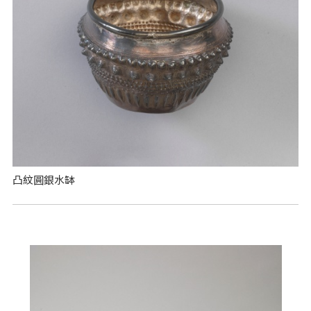
凸紋圓銀水缽