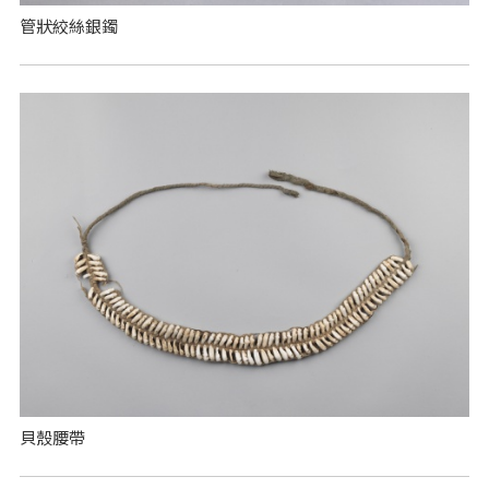
管狀絞絲銀鐲
貝殼腰帶