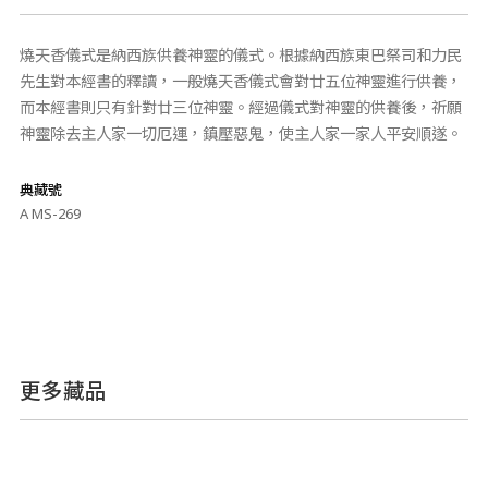
燒天香儀式是納西族供養神靈的儀式。根據納西族東巴祭司和力民
先生對本經書的釋讀，一般燒天香儀式會對廿五位神靈進行供養，
而本經書則只有針對廿三位神靈。經過儀式對神靈的供養後，祈願
神靈除去主人家一切厄運，鎮壓惡鬼，使主人家一家人平安順遂。
典藏號
A MS-269
更多藏品