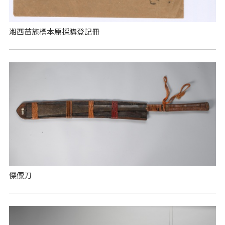
湘西苗族標本原採購登記冊
傈僳刀