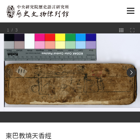
:::
1
/ 3
:::
東巴教燒天香經