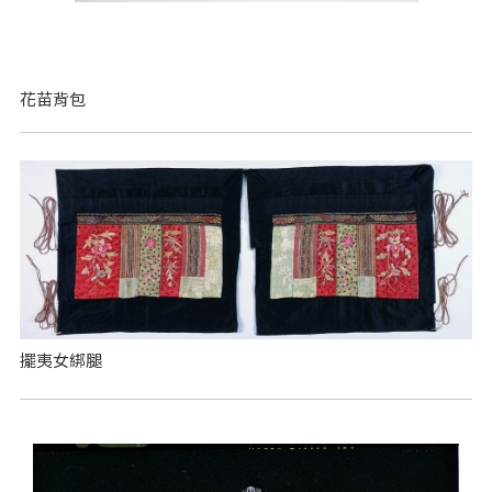
花苗背包
擺夷女綁腿