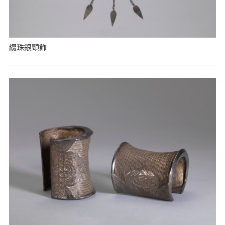
綴珠銀頸飾