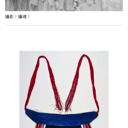
攝影！攝魂！