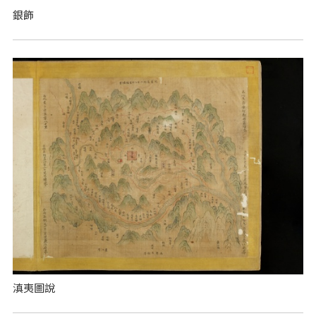
銀飾
滇夷圖說