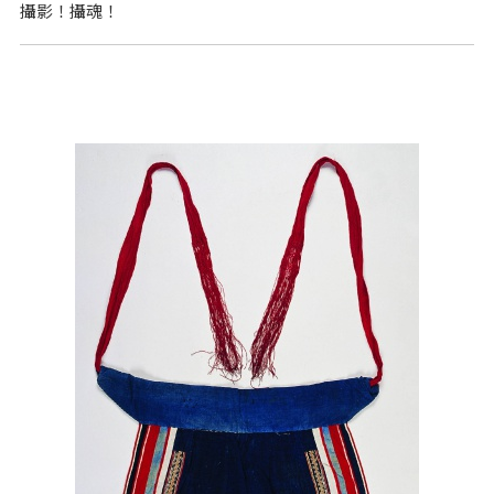
攝影！攝魂！