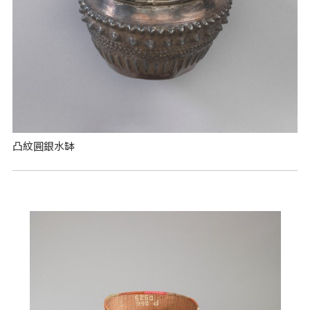
凸紋圓銀水缽