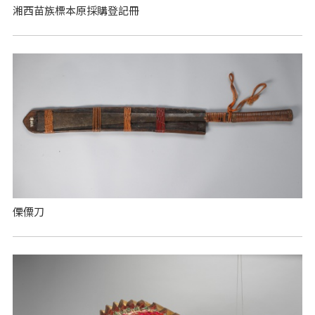
湘西苗族標本原採購登記冊
傈僳刀