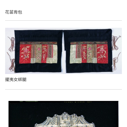
花苗背包
擺夷女綁腿