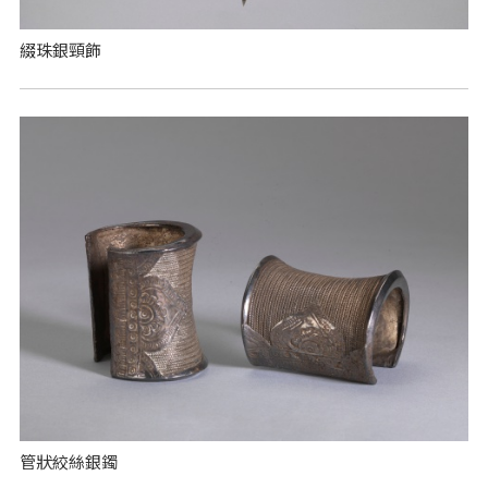
綴珠銀頸飾
管狀絞絲銀鐲