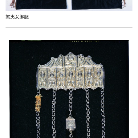
擺夷女綁腿