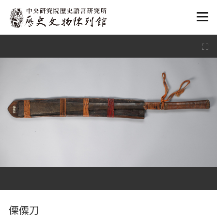
:::
:::
傈僳刀