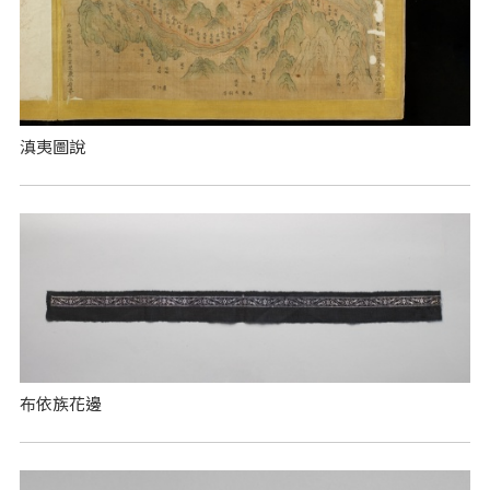
滇夷圖說
布依族花邊