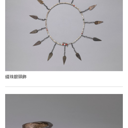
綴珠銀頸飾