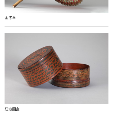
金漆傘
紅漆圓盒