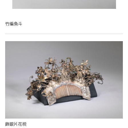
竹編魚斗
飾銀片花梳