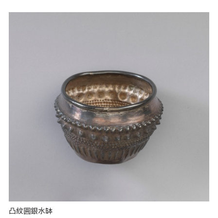
凸紋圓銀水缽