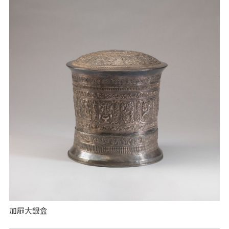
加屜大銀盒