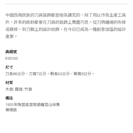
中國西南民族的刀具裝飾都是極為講究的，除了用以作為生產工具
外，許多的族群都會在刀具的裝飾上費盡巧思。從刀柄纏繞的布條
或藤條，到刀鞘上的設計紋飾，在今日已成為一種創意加值的設計
產業。
典藏號
E00163
尺寸
刀長86公分，刀寬7公分，鞘長62公分，鞘寬9公分。
材質
木器; 鐵器; 竹器
備註
1935年陶雲逵雲南碧羅雪山採集
傈僳族