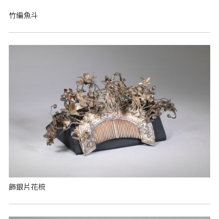
竹編魚斗
飾銀片花梳