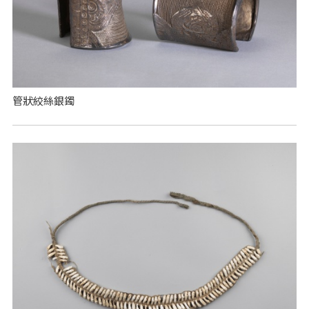
管狀絞絲銀鐲