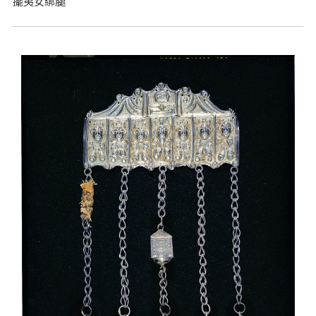
擺夷女綁腿