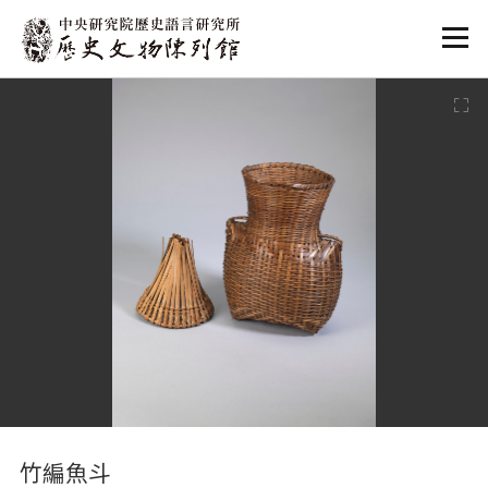
:::
:::
竹編魚斗