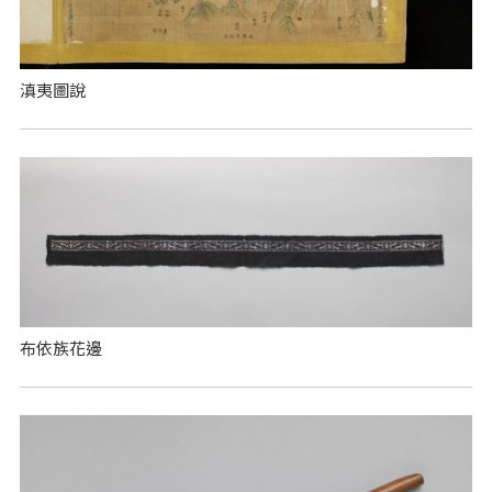
滇夷圖說
布依族花邊