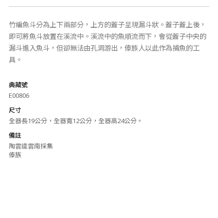
竹編魚斗分為上下兩部分，上方的蓋子呈現漏斗狀。蓋子蓋上後，
即可將魚斗放置在溪流中。溪流中的魚順流而下，會從蓋子中央的
漏斗進入魚斗，但卻無法由孔洞游出，傣族人以此作為捕魚的工
具。
典藏號
E00806
尺寸
全器長19公分，全器寬12公分，全器高24公分。
備註
陶雲逵雲南採集
傣族