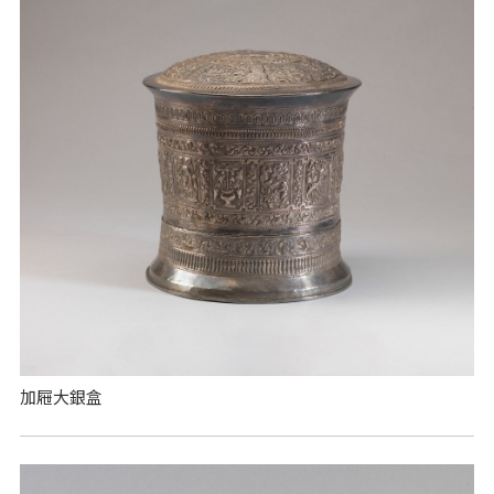
加屜大銀盒