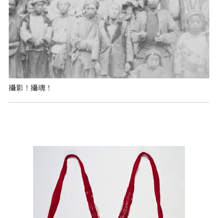
攝影！攝魂！