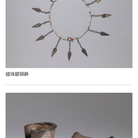
綴珠銀頸飾