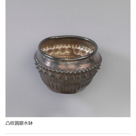
凸紋圓銀水缽