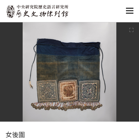
:::
:::
女後圍