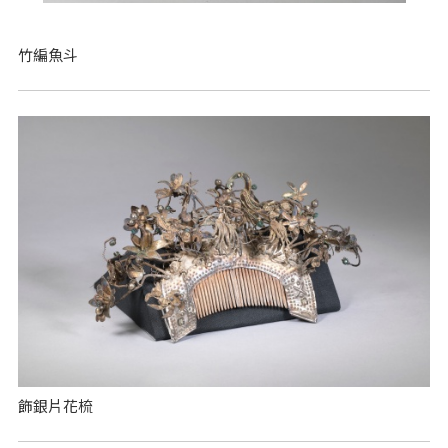
竹編魚斗
飾銀片花梳