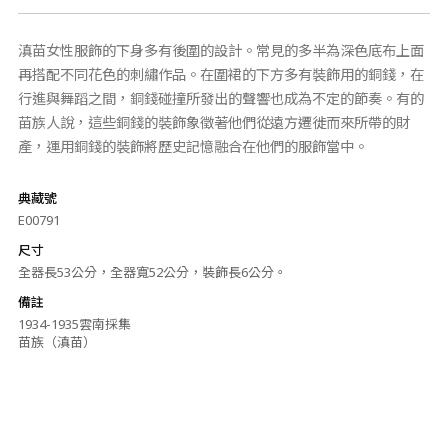
滇苗女性服飾的下身多有後圍的設計。常見的多半為深色底布上面
再搭配不同花色的刺繡作品。在圍裙的下方多有裝飾用的銅錢，在
行進與舞蹈之間，銅錢碰撞所發出的聲響也成為不定的節奏。有的
苗族人說，這些銅錢的裝飾象徵著他們從遠方遷徙而來所帶的財
產，運用銅錢的裝飾將歷史記憶融合在他們的服飾當中。
典藏號
E00791
尺寸
全器長53公分，全器寬52公分，裝飾長6公分。
備註
1934-1935雲南採集
苗族（滇苗）