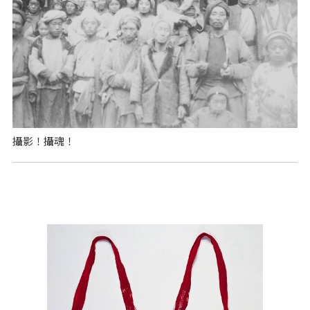
攝影！攝魂！