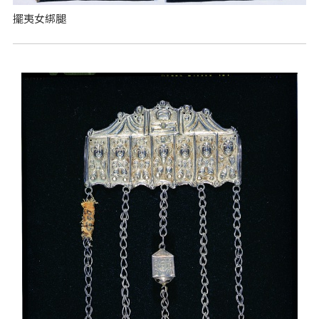
擺夷女綁腿