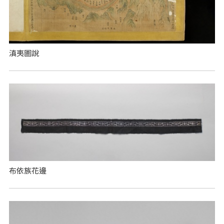
滇夷圖說
布依族花邊