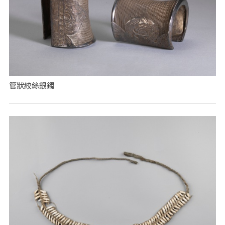
管狀絞絲銀鐲