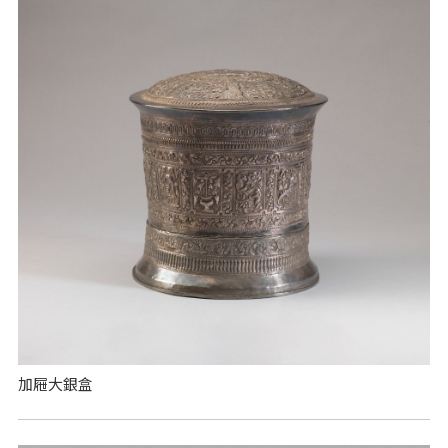
加屜大銀盒