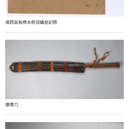
湘西苗族標本原採購登記冊
傈僳刀