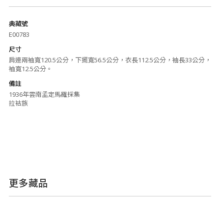
典藏號
E00783
尺寸
肩連兩袖寬120.5公分，下擺寬56.5公分，衣長112.5公分，袖長33公分，
袖寬12.5公分。
備註
1936年雲南孟定馬羅採集
拉祜族
更多藏品