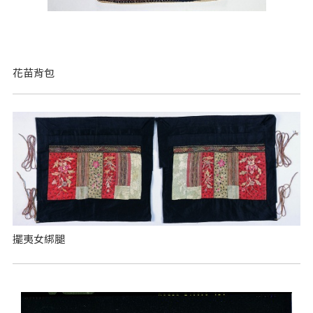
花苗背包
擺夷女綁腿