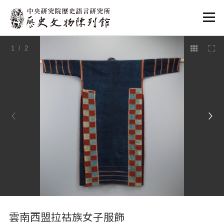
:::
1
/ 2
:::
雲南西盟拉祜族女子服飾