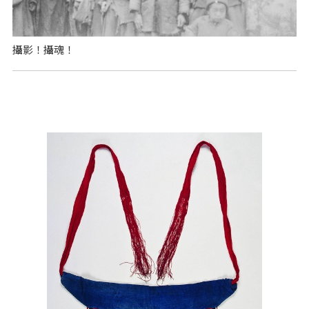
攝影！攝魂！