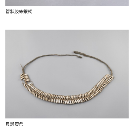
管狀絞絲銀鐲
貝殼腰帶