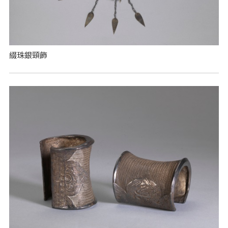
綴珠銀頸飾