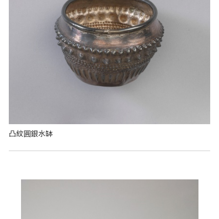
凸紋圓銀水缽