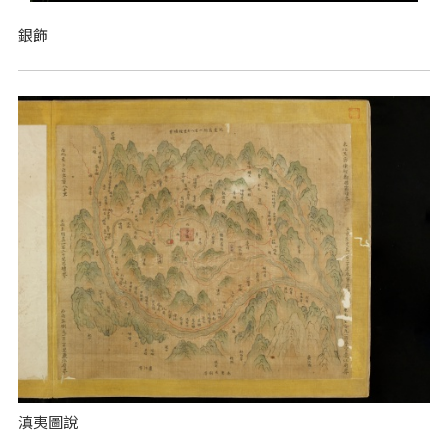
銀飾
滇夷圖說