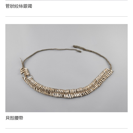
管狀絞絲銀鐲
貝殼腰帶