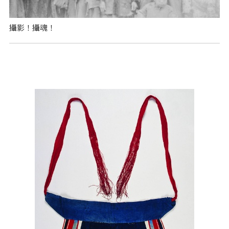
攝影！攝魂！