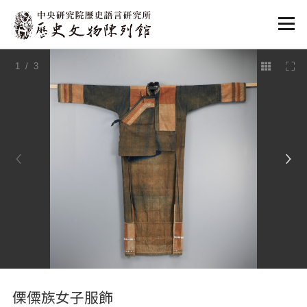
:::
1
/ 3
:::
傈僳族女子服飾