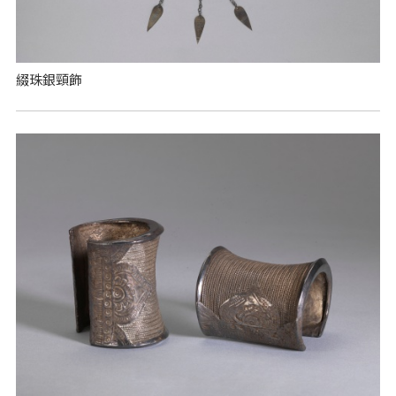
綴珠銀頸飾