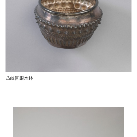
凸紋圓銀水缽