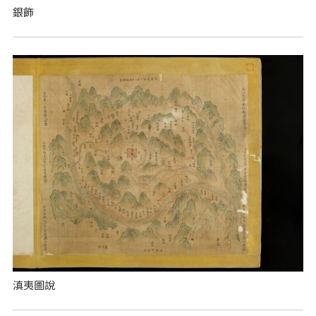
銀飾
滇夷圖說