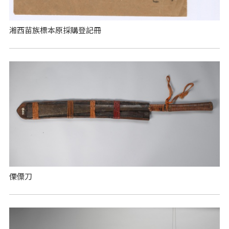
湘西苗族標本原採購登記冊
傈僳刀