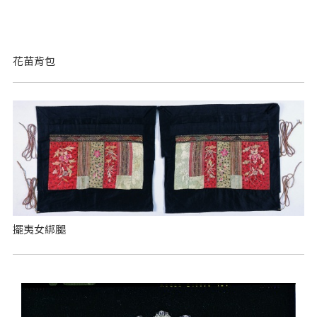
花苗背包
擺夷女綁腿