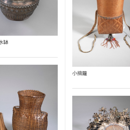
水缽
小揹籮