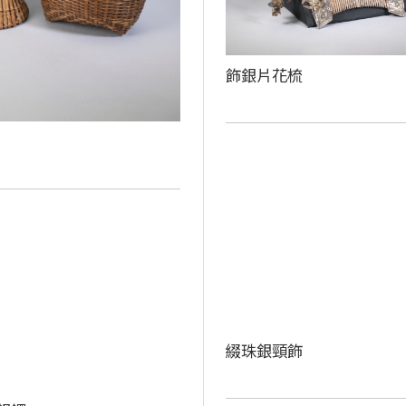
飾銀片花梳
綴珠銀頸飾