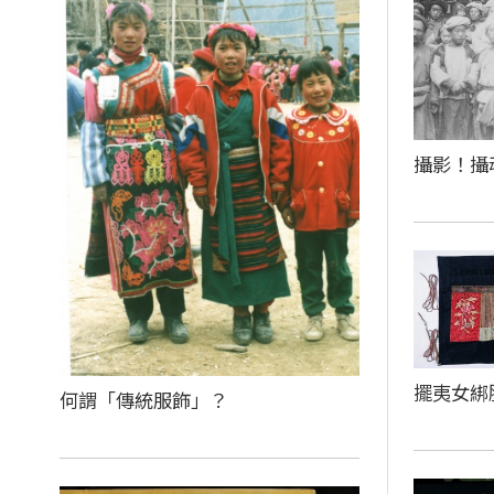
攝影！攝
擺夷女綁
何謂「傳統服飾」？