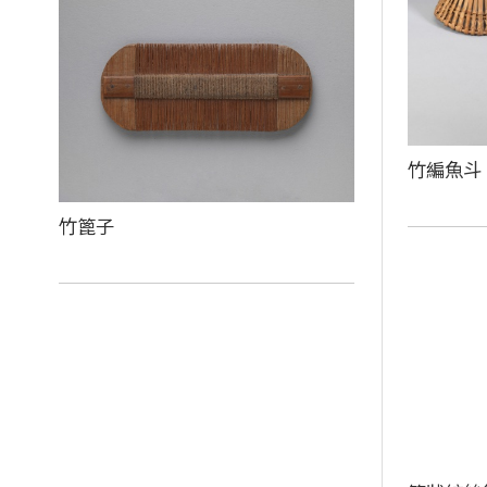
竹編魚斗
竹篦子