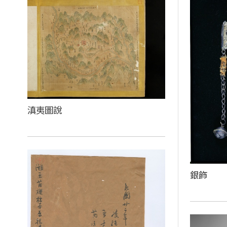
滇夷圖說
銀飾