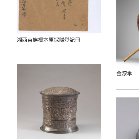
湘西苗族標本原採購登記冊
金漆傘