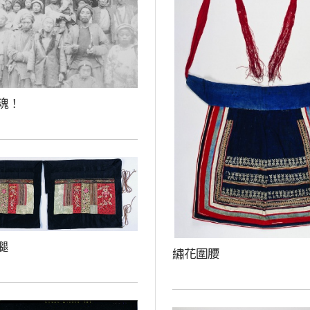
魂！
腿
繡花圍腰