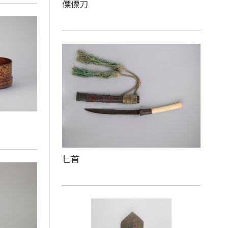
傈僳刀
匕首