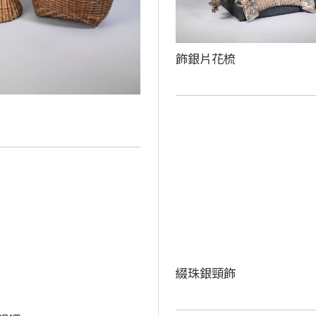
飾銀片花梳
綴珠銀頸飾