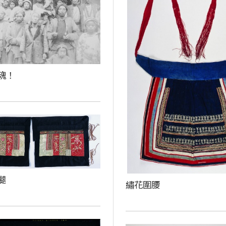
魂！
腿
繡花圍腰