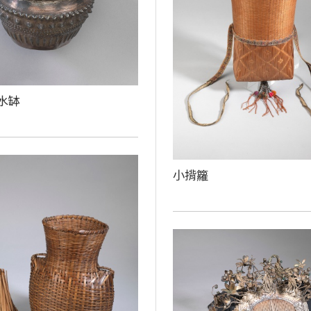
水缽
小揹籮