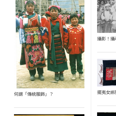
攝影！攝
擺夷女綁
何謂「傳統服飾」？