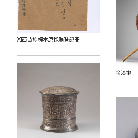
湘西苗族標本原採購登記冊
金漆傘