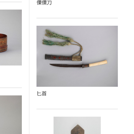
傈僳刀
匕首