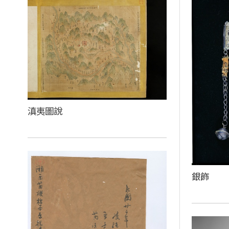
滇夷圖說
銀飾