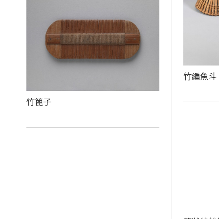
竹編魚斗
竹篦子