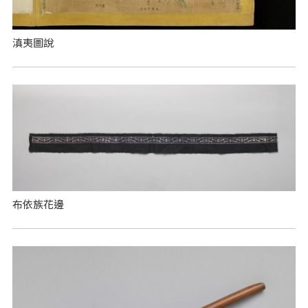
滇夷圖說
布依族花邊