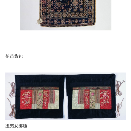
花苗背包
擺夷女綁腿