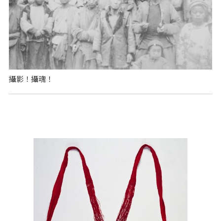
攝影！攝魂！