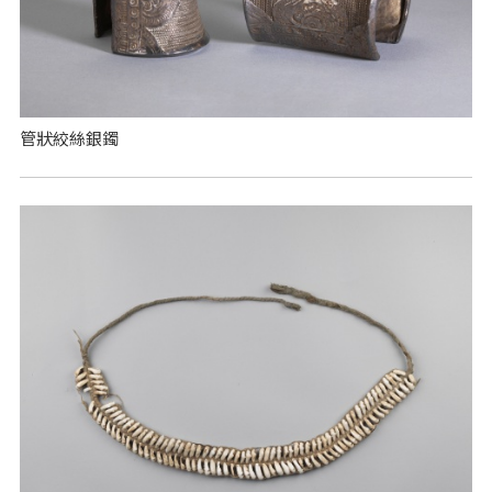
管狀絞絲銀鐲