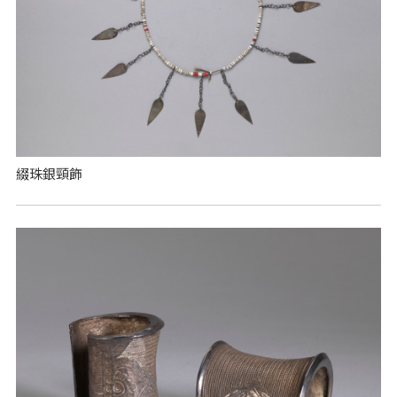
綴珠銀頸飾