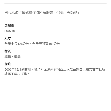
巴代札進行儀式操作時所著服裝，俗稱「天師袍」。
典藏號
E00746
尺寸
全器全長126公分，全器展開寬161公分。
材質
織物、織品;
備註
2006年12月胡其瑞、吳培華至湖南省湘西土家族苗族自治州吉首市社塘
坡鄉平雲村採集。