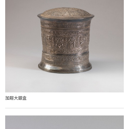
加屜大銀盒