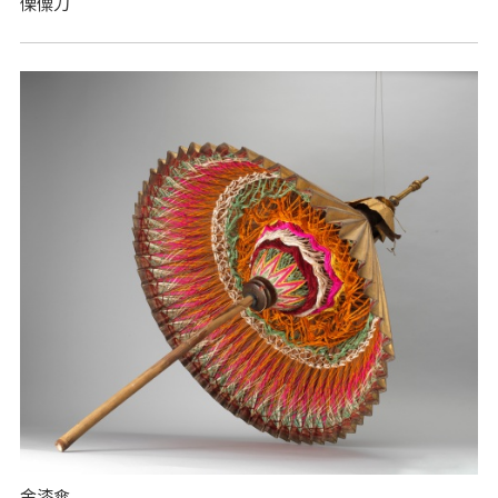
傈僳刀
金漆傘