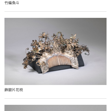
竹編魚斗
飾銀片花梳