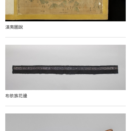
滇夷圖說
布依族花邊