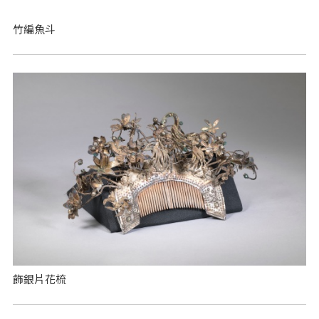
竹編魚斗
飾銀片花梳