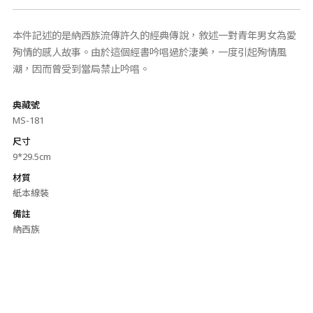
本件記述的是納西族流傳許久的經典傳說，敘述一對青年男女為愛
殉情的感人故事。由於這個經書吟唱過於淒美，一度引起殉情風
潮，因而曾受到當局禁止吟唱。
典藏號
MS-181
尺寸
9*29.5cm
材質
紙本線裝
備註
納西族