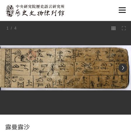
:::
1
/ 4
:::
露曼露沙