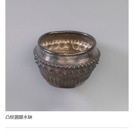
凸紋圓銀水缽