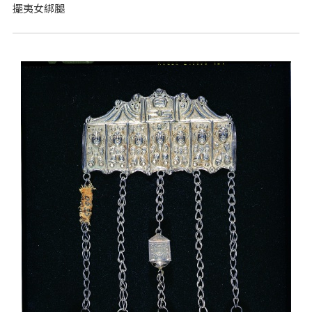
擺夷女綁腿