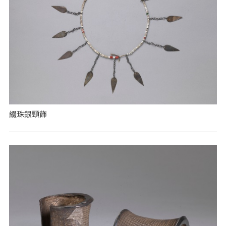
綴珠銀頸飾