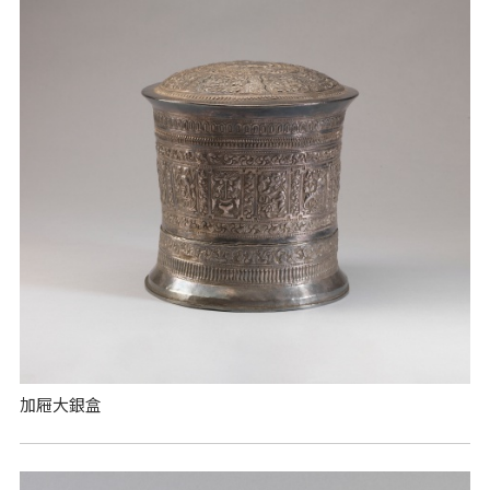
加屜大銀盒