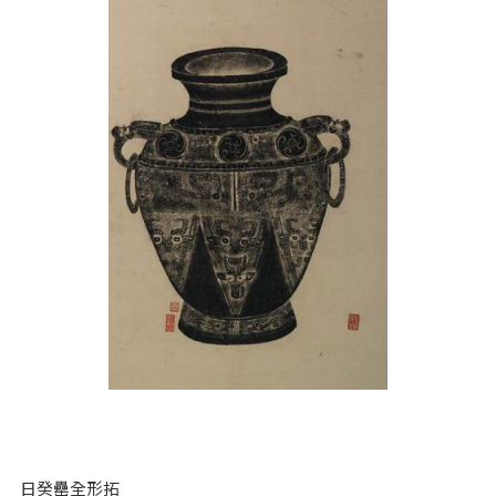
日癸罍全形拓