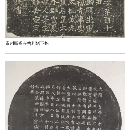
青州勝福寺舍利塔下銘