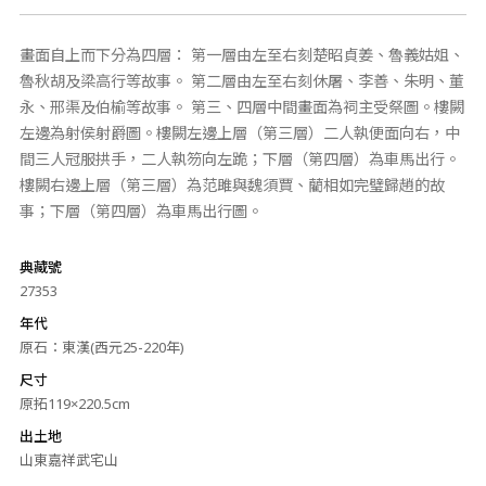
畫面自上而下分為四層： 第一層由左至右刻楚昭貞姜、魯義姑姐、
魯秋胡及梁高行等故事。 第二層由左至右刻休屠、李善、朱明、董
永、邢渠及伯榆等故事。 第三、四層中間畫面為祠主受祭圖。樓闕
左邊為射侯射爵圖。樓闕左邊上層（第三層）二人執便面向右，中
間三人冠服拱手，二人執笏向左跪；下層（第四層）為車馬出行。
樓闕右邊上層（第三層）為范雎與魏須賈、藺相如完璧歸趙的故
事；下層（第四層）為車馬出行圖。
典藏號
27353
年代
原石：東漢(西元25-220年)
尺寸
原拓119×220.5cm
出土地
山東嘉祥武宅山