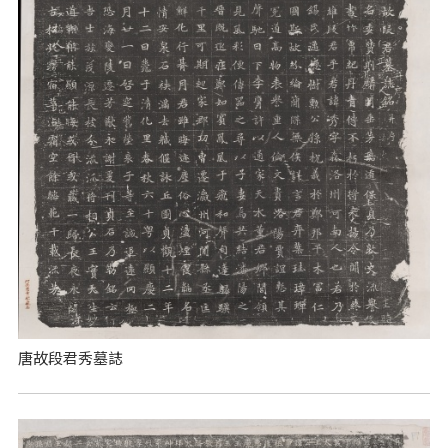
唐故段君秀墓誌