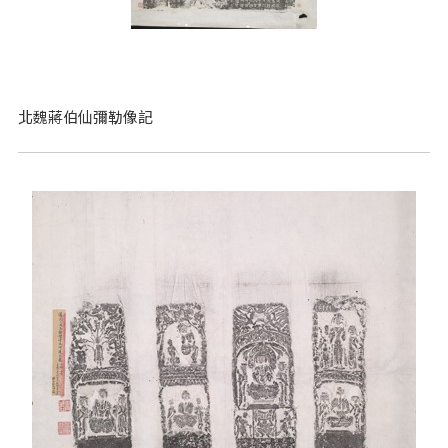
北魏蔣伯仙彌勒像記