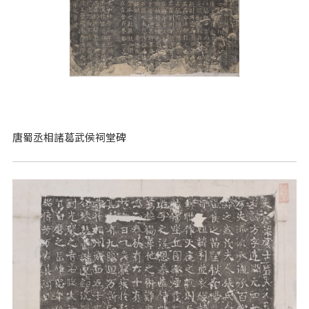
唐蜀丞相諸葛武侯祠堂碑