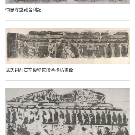
憫忠寺重藏舍利記
武氏祠前石室後壁東段承檐枋畫像