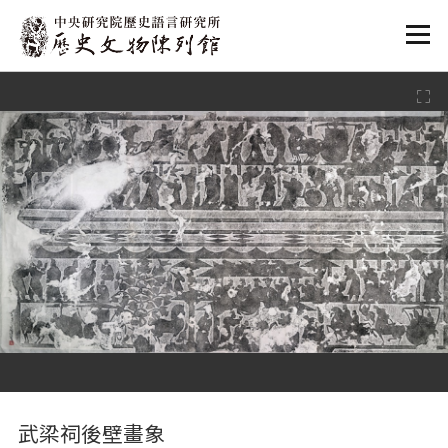
:::
:::
武梁祠後壁畫象