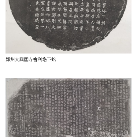
鄧州大興國寺舍利塔下銘