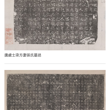
唐處士梁方妻張氏墓誌