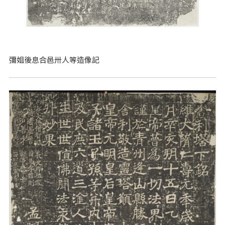
彌姐後息合邑卅人等造像記