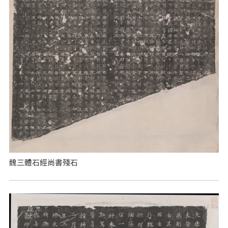
魏三體石經尚書殘石