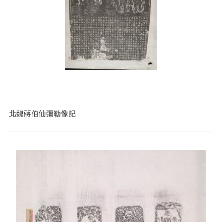
北魏蔣伯仙彌勒像記