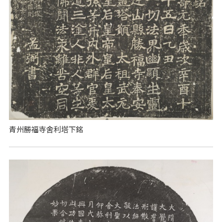
青州勝福寺舍利塔下銘