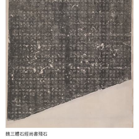
魏三體石經尚書殘石