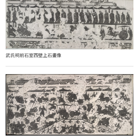
武氏祠前石室西壁上石畫像