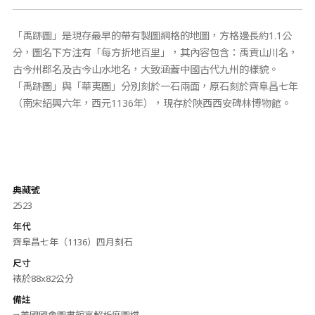
「禹跡圖」是現存最早的帶有製圖網格的地圖，方格邊長約1.1公
分，圖名下方注有「每方折地百里」，其內容包含：禹貢山川名，
古今州郡名及古今山水地名，大致涵蓋中國古代九州的樣貌。
「禹跡圖」與「華夷圖」分別刻於一石兩面，原石刻於齊阜昌七年
（南宋紹興六年，西元1136年），現存於陝西西安碑林博物館。
典藏號
2523
年代
齊阜昌七年（1136）四月刻石
尺寸
裱於88x82公分
備註