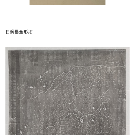
日癸罍全形拓