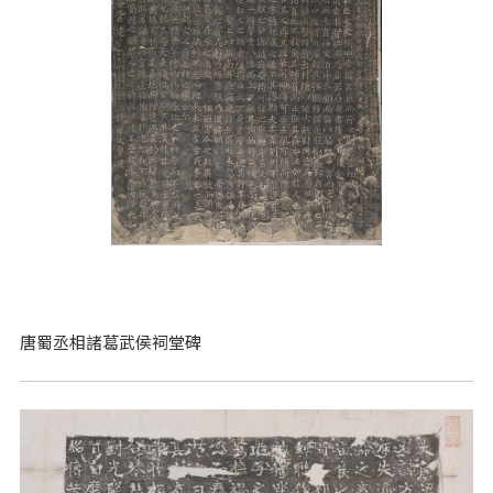
唐蜀丞相諸葛武侯祠堂碑