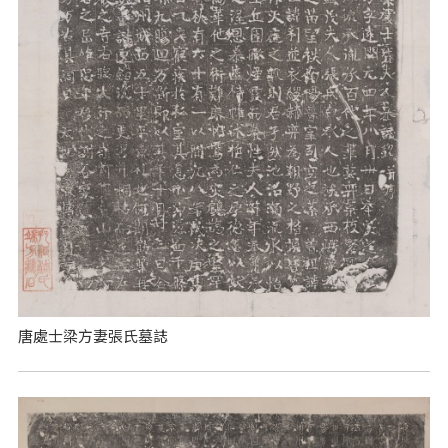
唐處士梁方妻張氏墓誌