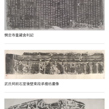
憫忠寺重藏舍利記
武氏祠前石室後壁東段承檐枋畫像