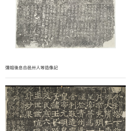
彌姐後息合邑卅人等造像記