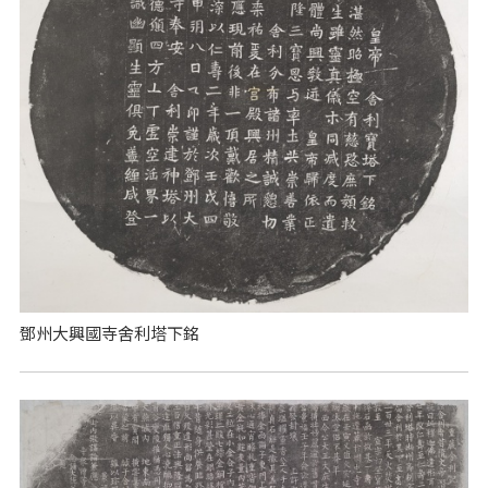
鄧州大興國寺舍利塔下銘