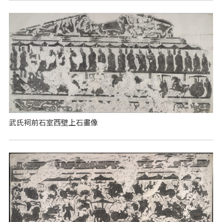
武氏祠前石室西壁上石畫像