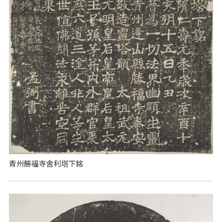
青州勝福寺舍利塔下銘