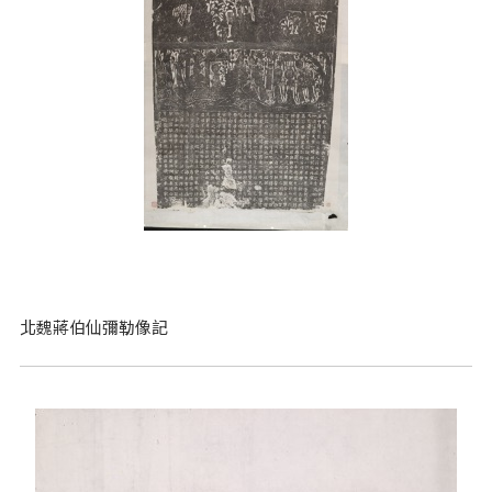
北魏蔣伯仙彌勒像記