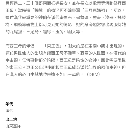
民經過二、三十個郡國而抵達長安，並在長安以歌舞等活動祭拜西
王母，當時這「繞境」的盛況可不輸臺灣「三月瘋媽祖」。所以，
這位漢代最重要的神仙在漢代畫象石、畫象磚、壁畫、漆器、搖錢
樹、銅鏡等器物上都可見到她的倩影，她的身旁還常會出現服侍她
的九尾狐、三足烏、蟾蜍、玉兔和羽人等。
而西王母的伴侶──「東王公」，則大約是在東漢中期才出現的，
這位男性仙人的出現有讓西王母不孤單、寂寞的人性面。在漢代的
宇宙觀，任何事物都分陰陽，西王母是陰性的女神，因此需要陽性
的東王公。東王公出現後即和西王母成為漢代仙界的兩位主神，但
在漢人的心目中其地位是遠不如西王母的。（DRM）
年代
漢代
出土地
山東嘉祥