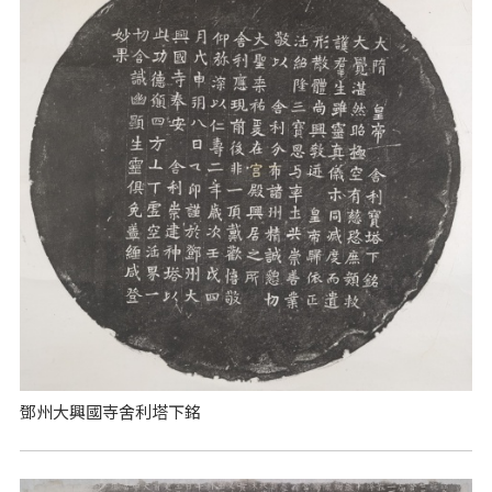
鄧州大興國寺舍利塔下銘