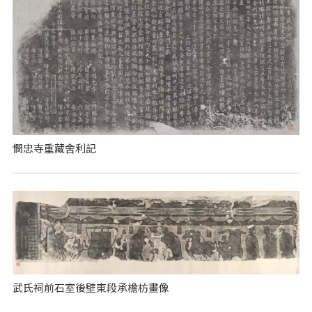
憫忠寺重藏舍利記
武氏祠前石室後壁東段承檐枋畫像