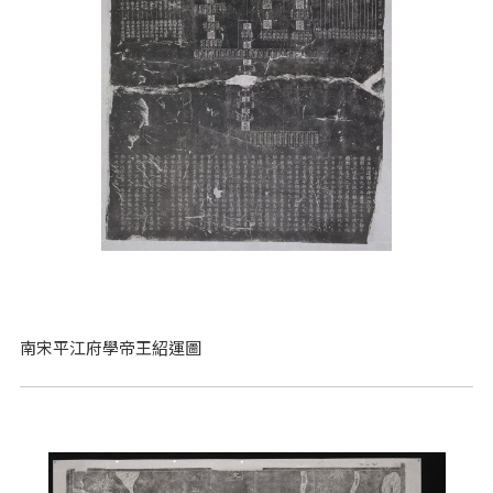
南宋平江府學帝王紹運圖