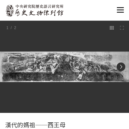
:::
1
/ 2
:::
漢代的媽祖──西王母