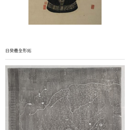
日癸罍全形拓