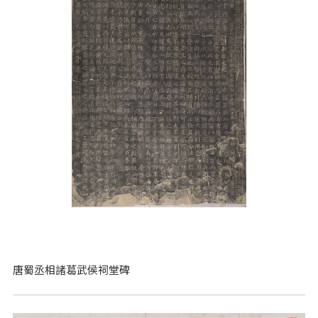
唐蜀丞相諸葛武侯祠堂碑