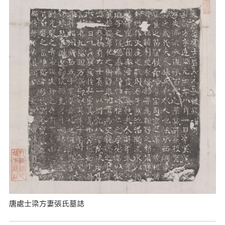
唐處士梁方妻張氏墓誌