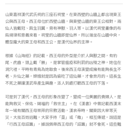
山東嘉祥漢代武氏祠的三座石祠堂，在東西壁的山牆上都出現東王
公與西王母。西王母位於西壁山牆，與東壁山牆的東王公相對，兩
仙人皆戴冠、肩生羽翼，旁有神獸、羽人等。以漢代祠堂畫像的布
局規律和意義來看，祠堂的山牆即是仙界，所以端坐在山牆中央，
體型龐大的東王母和西王公，是漢代仙界的主神。
根據《山海經》的記載，西王母的外型是介於人與獸之間，有豹
尾、虎齒，頭上戴「勝」，是掌管瘟疫和刑罰的凶殘之神，她住在
洞穴裡，平時有青鳥為她取食。後來西王母演變成擁有能夠長生不
老、升仙之藥，嫦娥就是因為偷吃了這仙藥，才會奔月的。這長生
不死之藥讓漢武帝產生興趣，派人到處打聽西王母的下落。
可是到了漢代，西王母的形象改變了，變成一位美麗的貴婦人，是
能夠救災、保佑、賜福的「救世主」。在《漢書》中曾記載西漢末
年一場有關西王母崇拜的宗教活動，漢哀帝時，關東因大旱等天
災，大批百姓逃難，大家手持「稾」或「棷」，相互傳遞，說這是
「行西王母詔籌」，據說佩帶西王母的「詔籌」就不會死。這些難