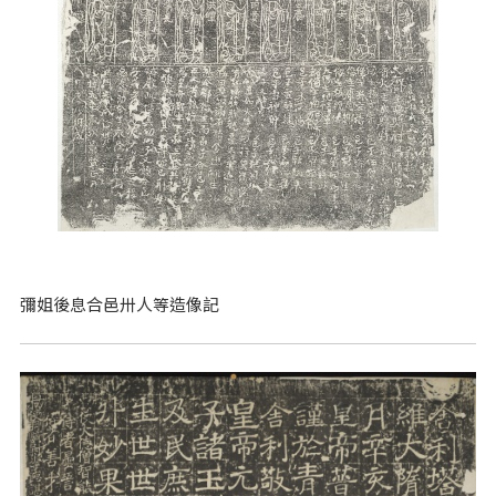
彌姐後息合邑卅人等造像記