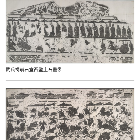
武氏祠前石室西壁上石畫像