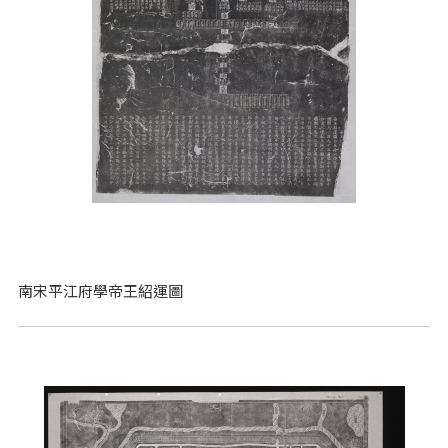
南宋平江府學帝王紹運圖