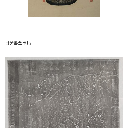
日癸罍全形拓