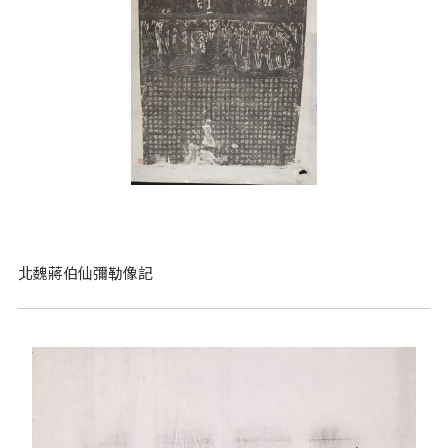
北魏蔣伯仙彌勒像記