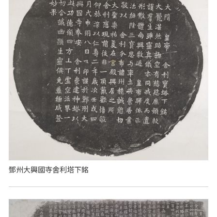
鄧州大興國寺舍利塔下銘