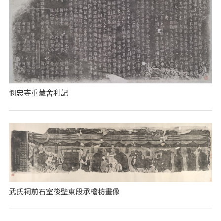
憫忠寺重藏舍利記
武氏祠前石室後壁東段承檐枋畫像