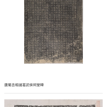
唐蜀丞相諸葛武侯祠堂碑