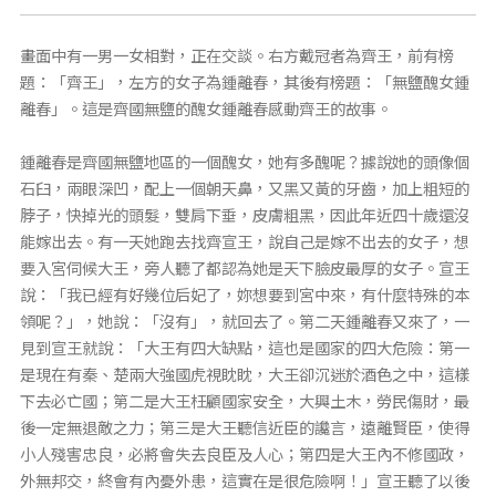
畫面中有一男一女相對，正在交談。右方戴冠者為齊王，前有榜
題：「齊王」，左方的女子為鍾離春，其後有榜題：「無鹽醜女鍾
離春」。這是齊國無鹽的醜女鍾離春感動齊王的故事。
鍾離春是齊國無鹽地區的一個醜女，她有多醜呢？據說她的頭像個
石臼，兩眼深凹，配上一個朝天鼻，又黑又黃的牙齒，加上粗短的
脖子，快掉光的頭髮，雙肩下垂，皮膚粗黑，因此年近四十歲還沒
能嫁出去。有一天她跑去找齊宣王，說自己是嫁不出去的女子，想
要入宮伺候大王，旁人聽了都認為她是天下臉皮最厚的女子。宣王
說：「我已經有好幾位后妃了，妳想要到宮中來，有什麼特殊的本
領呢？」，她說：「沒有」，就回去了。第二天鍾離春又來了，一
見到宣王就說：「大王有四大缺點，這也是國家的四大危險：第一
是現在有秦、楚兩大強國虎視眈眈，大王卻沉迷於酒色之中，這樣
下去必亡國；第二是大王枉顧國家安全，大興土木，勞民傷財，最
後一定無退敵之力；第三是大王聽信近臣的讒言，遠離賢臣，使得
小人殘害忠良，必將會失去良臣及人心；第四是大王內不修國政，
外無邦交，終會有內憂外患，這實在是很危險啊！」宣王聽了以後