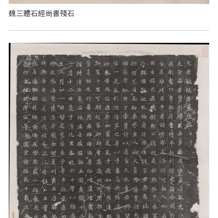
魏三體石經尚書殘石