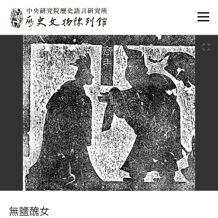
:::
:::
無鹽醜女