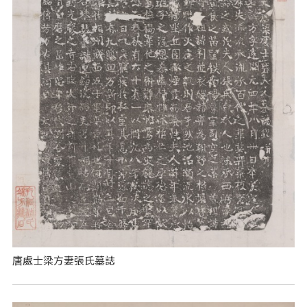
唐處士梁方妻張氏墓誌