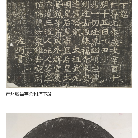
青州勝福寺舍利塔下銘