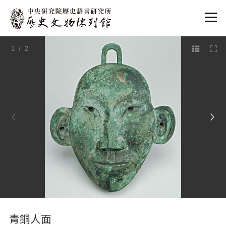
:::
1
/ 2
:::
青銅人面