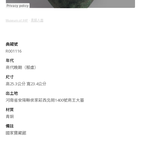
Museum of IHP
·
青銅人面
典藏號
R001116
年代
商代晚期（殷虛）
尺寸
高25.3公分 寬23.4公分
出土地
河南省安陽縣侯家莊西北岡1400號商王大墓
材質
青銅
備註
國家寶藏館