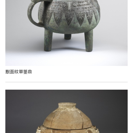
獸面紋單鋬鼎