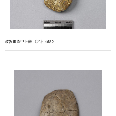
改製龜背甲卜辭 《乙》4682