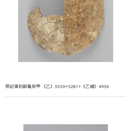
帶記事刻辭龜背甲 《乙》3330+5281+《乙補》4936