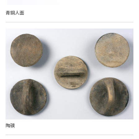
青銅人面
陶磢