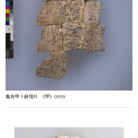
龜背甲卜辭殘片 《甲》0959