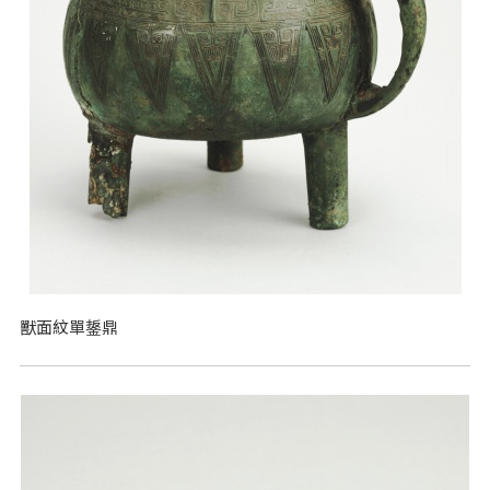
獸面紋單鋬鼎