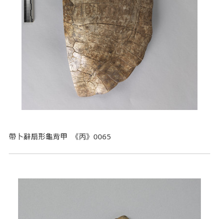
帶卜辭扇形龜背甲 《丙》0065