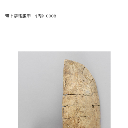
帶卜辭龜腹甲 《丙》0008