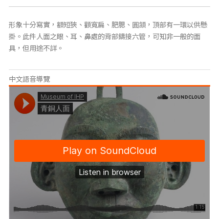
形象十分寫實，額短狹、顴寬扁、肥腮、圓頷，頂部有一環以供懸
掛。此件人面之眼、耳、鼻處的背部鑄接六管，可知非一般的面
具，但用途不詳。
中文語音導覽