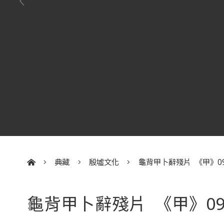
典藏
殷墟文化
龜背甲卜辭殘片 《甲》09
:::
龜背甲卜辭殘片 《甲》09