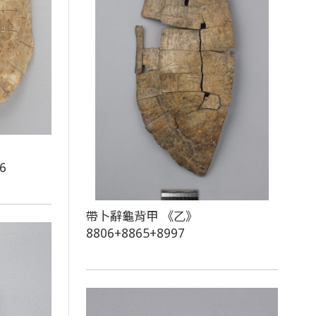
6
帶卜辭龜背甲 《乙》
8806+8865+8997