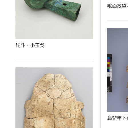
獸面紋單
銅斗、小玉戈
龜背甲卜