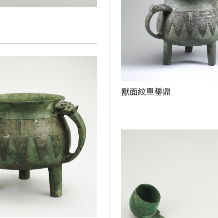
獸面紋單鋬鼎