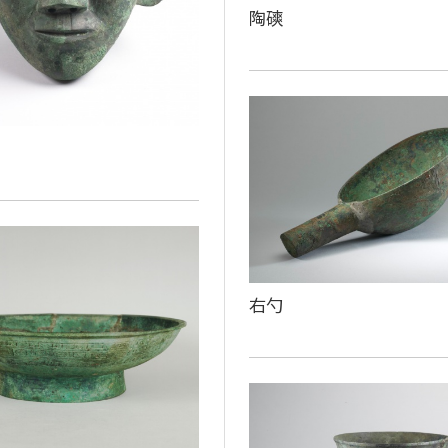
陶磢
右勺