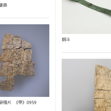
鋬鼎
銅斗
辭殘片 《甲》0959