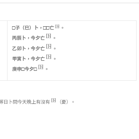
子（巳）卜，
亡
。
□
□
□
丙辰卜，今夕亡
。
乙卯卜，今夕亡
。
甲寅卜，今夕亡
。
庚申
今夕
。
□
□
等日卜問今天晚上有沒有
（憂）。