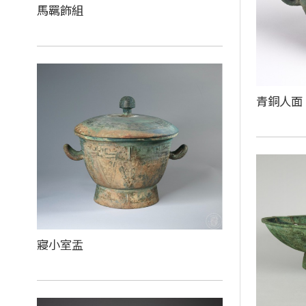
馬羈飾組
青銅人面
寢小室盂