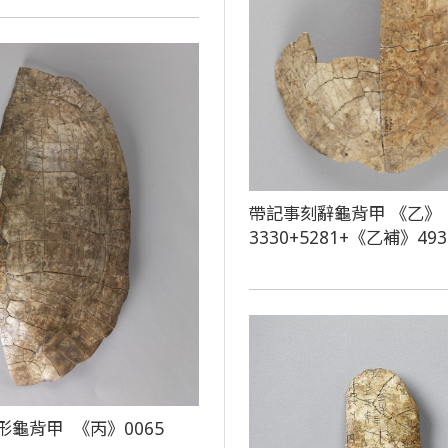
帶記事刻辭龜背甲 《乙》
3330+5281+《乙補》493
形龜背甲 《丙》0065