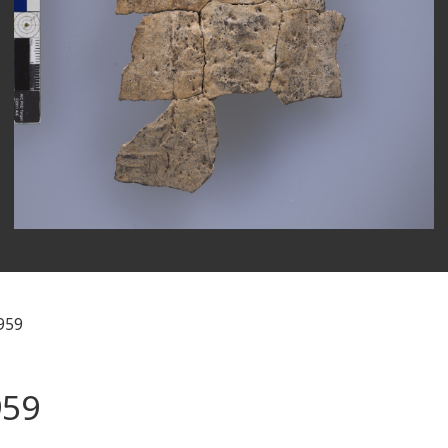
59
59