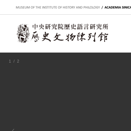
:::
1
/ 2