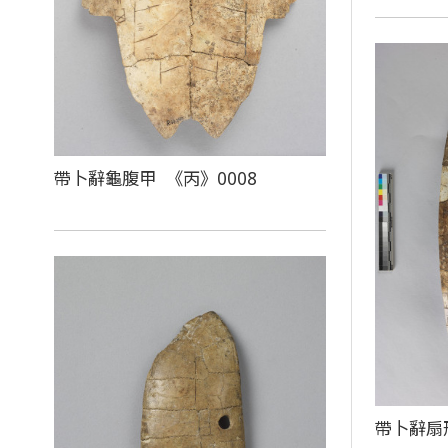
帶卜辭龜腹甲 《丙》0008
帶卜辭扇