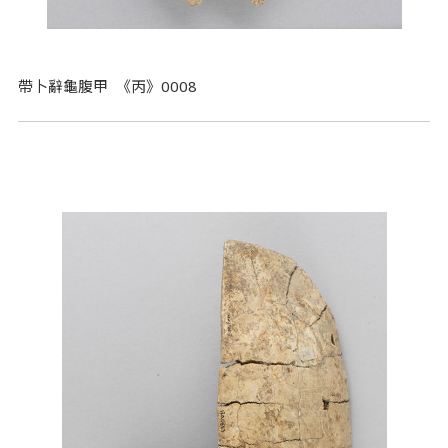
帶卜辭龜腹甲 《丙》0008