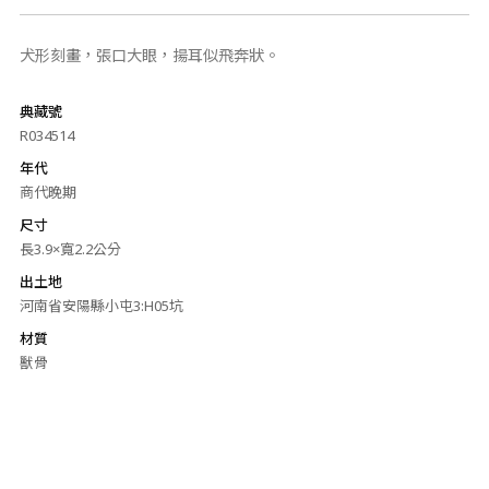
犬形刻畫，張口大眼，揚耳似飛奔狀。
典藏號
R034514
年代
商代晚期
尺寸
長3.9×寬2.2公分
出土地
河南省安陽縣小屯3:H05坑
材質
獸骨