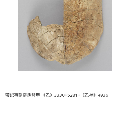
帶記事刻辭龜背甲 《乙》3330+5281+《乙補》4936