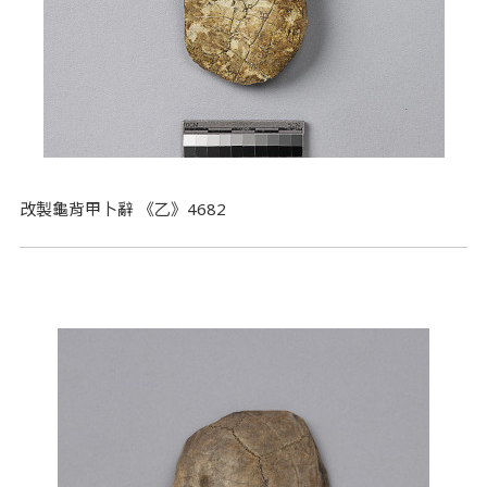
改製龜背甲卜辭 《乙》4682