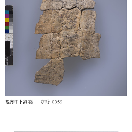
龜背甲卜辭殘片 《甲》0959