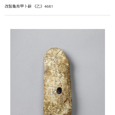
改製龜背甲卜辭 《乙》4681