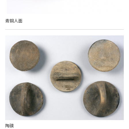
青銅人面
陶磢