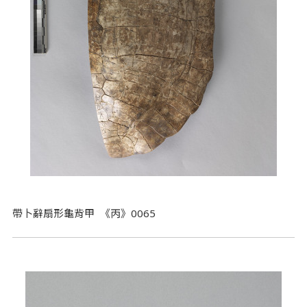
帶卜辭扇形龜背甲 《丙》0065