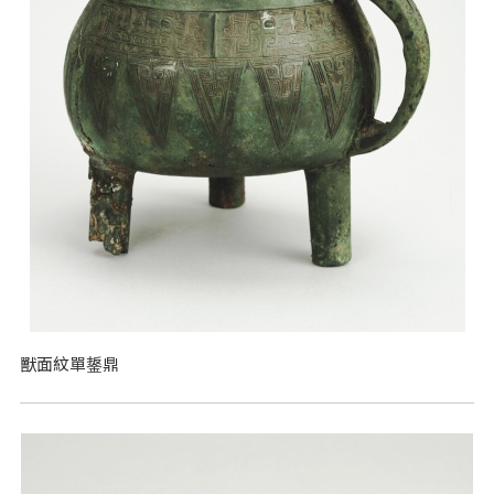
獸面紋單鋬鼎