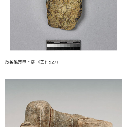
改製龜背甲卜辭 《乙》5271