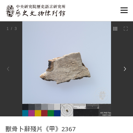
:::
1
/ 3
:::
獸骨卜辭殘片《甲》2367