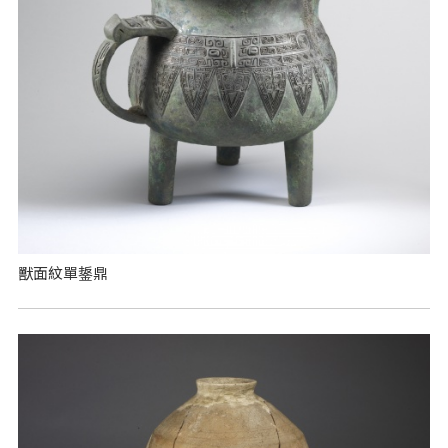
獸面紋單鋬鼎