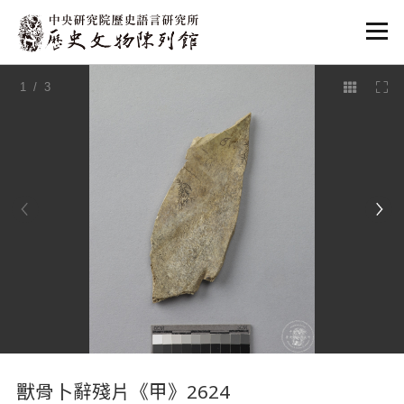
:::
1
/ 3
:::
獸骨卜辭殘片《甲》2624