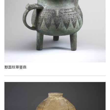
獸面紋單鋬鼎