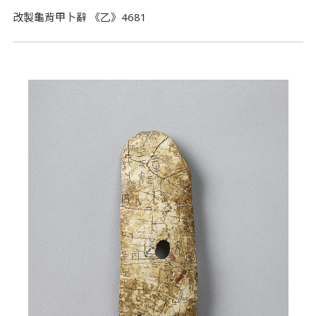
改製龜背甲卜辭 《乙》4681