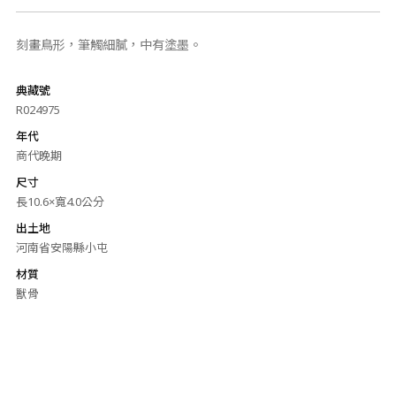
刻畫鳥形，筆觸細膩，中有塗墨。
典藏號
R024975
年代
商代晚期
尺寸
長10.6×寬4.0公分
出土地
河南省安陽縣小屯
材質
獸骨