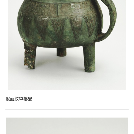
獸面紋單鋬鼎