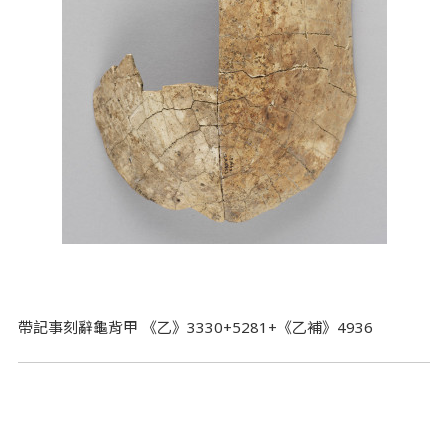
帶記事刻辭龜背甲 《乙》3330+5281+《乙補》4936