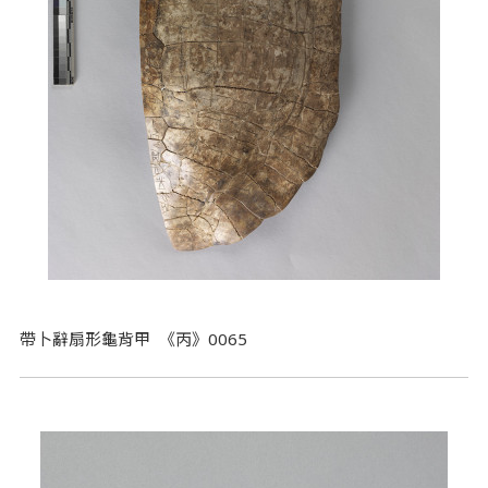
帶卜辭扇形龜背甲 《丙》0065