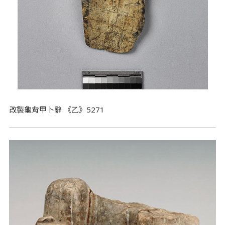
改製龜背甲卜辭 《乙》5271