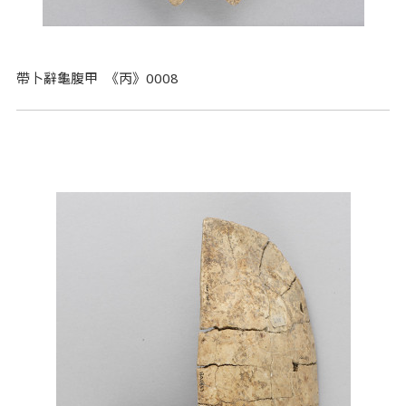
帶卜辭龜腹甲 《丙》0008