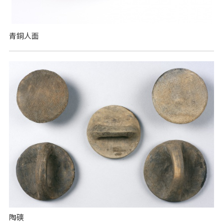
青銅人面
陶磢