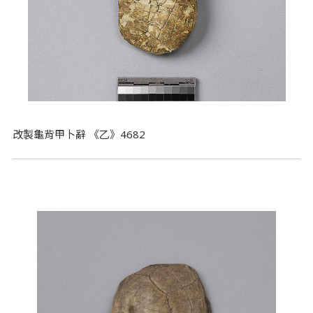
改製龜背甲卜辭 《乙》4682