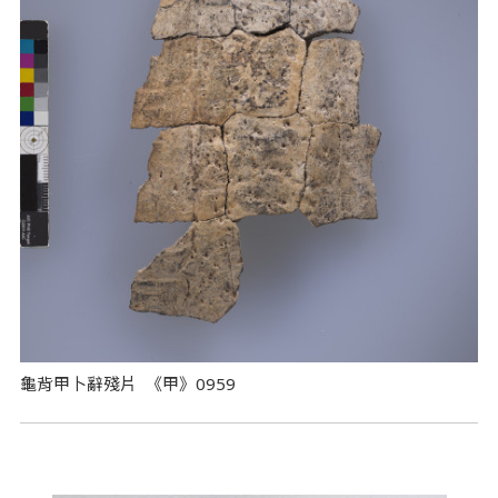
龜背甲卜辭殘片 《甲》0959