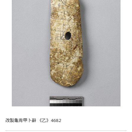
改製龜背甲卜辭 《乙》4682