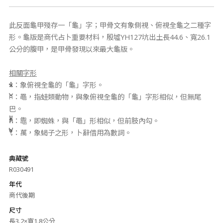
此反面龜甲殘存一「龜」字；甲骨文有象側視、俯視全龜之二種字
形。龜版是商代占卜重要材料，殷墟YH127坑出土長44.6、寬26.1
公分的腹甲，是甲骨發現以來最大龜版。
相關字形
：象俯視全龜的「龜」字形。
：黽，指蛙類動物，與象俯視全龜的「龜」字形相似，但無尾
巴。
：鼄，即蜘蛛，與「黽」形相似，但前肢內勾。
：萬，象蝎子之形，卜辭借用為數詞。
典藏號
R030491
年代
商代後期
尺寸
長3.2×寬1.8公分