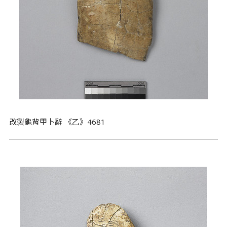
改製龜背甲卜辭 《乙》4681