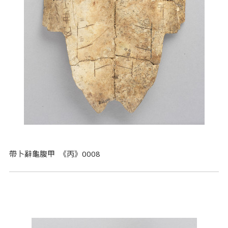
帶卜辭龜腹甲 《丙》0008