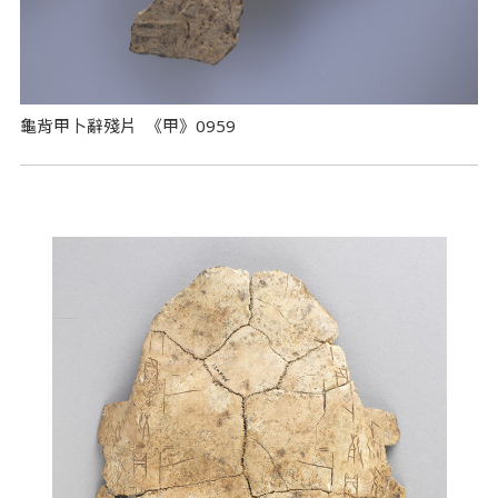
龜背甲卜辭殘片 《甲》0959