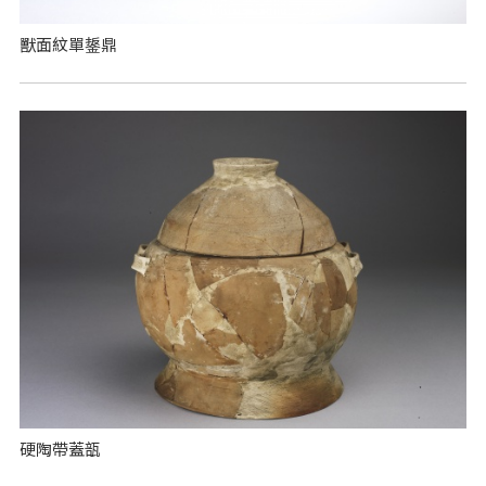
獸面紋單鋬鼎
硬陶帶蓋瓿