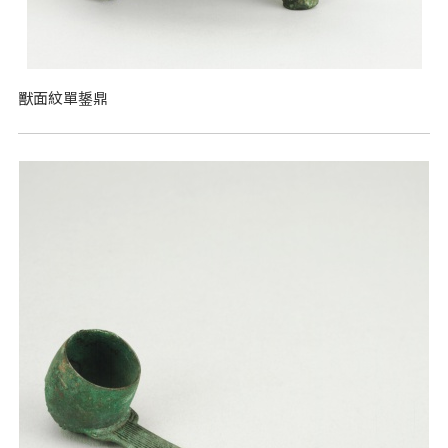
獸面紋單鋬鼎