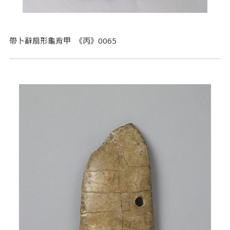
帶卜辭扇形龜背甲 《丙》0065