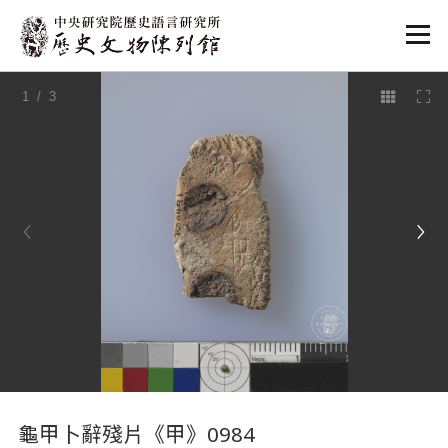
:::
1
/ 3
:::
龜甲卜辭殘片《甲》0984