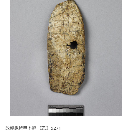
改製龜背甲卜辭 《乙》5271