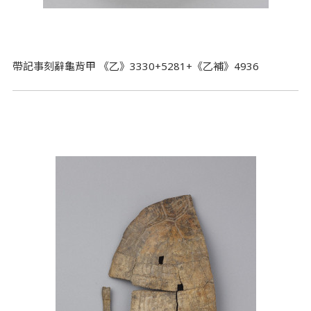
帶記事刻辭龜背甲 《乙》3330+5281+《乙補》4936