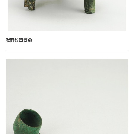
獸面紋單鋬鼎