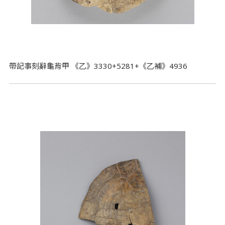
帶記事刻辭龜背甲 《乙》3330+5281+《乙補》4936