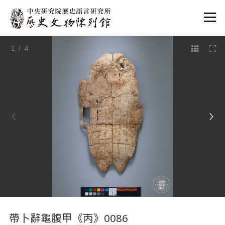
:::
1
/ 4
:::
帶卜辭龜腹甲《丙》0086