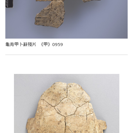
龜背甲卜辭殘片 《甲》0959