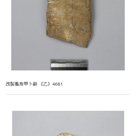
改製龜背甲卜辭 《乙》4681