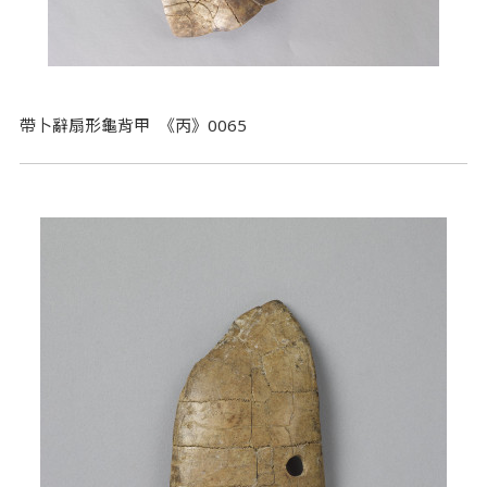
帶卜辭扇形龜背甲 《丙》0065