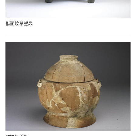
獸面紋單鋬鼎