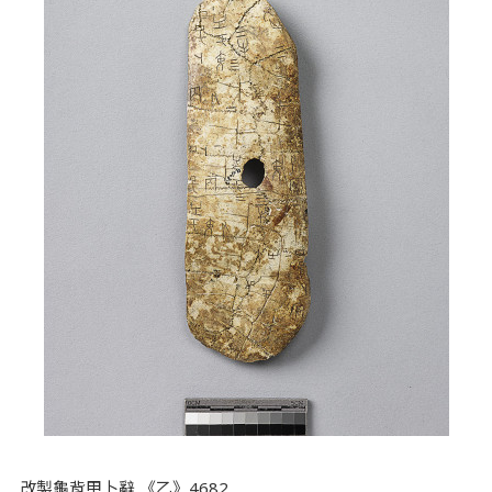
改製龜背甲卜辭 《乙》4682