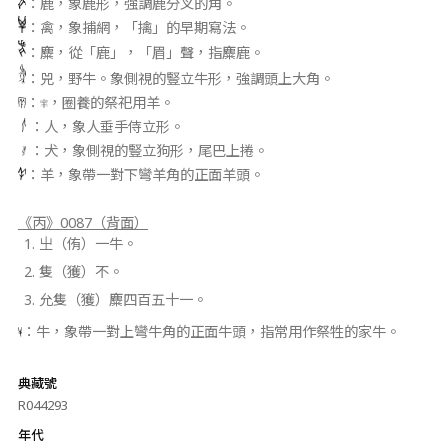
：鹿，象鹿形，強調鹿分叉的角。
：禽，象捕網，「擒」的早期寫法。
：麋，從「鹿」，「眉」聲，指麋鹿。
：兕，野牛。象側視的豎立牛形，強調頭上大角。
：
，圈養的祭祀用羊。
：人，象人垂手侍立形。
：犬，象側視的豎立狗形，尾巴上捲。
：羊，象帶一對下彎羊角的正面羊頭。
《丙》0087（背面）
㞢（侑）一牛。
隻（獲）不。
允隻（獲）麋四百五十一。
：牛，象帶一對上彎牛角的正面牛頭，指常用作祭牲的家牛。
典藏號
R044293
年代