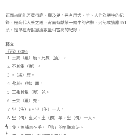
正面占問能否獵得鹿、麋及兕。另有用犬、羊、人作為犧牲的紀
錄，是商代人祭之證。背面有獻祭一頭牛的占辭，另記載獲麋451
頭，是單種野獸獵獲數量相當高的紀錄。
釋文
《丙》0086
王隻（獲）鹿。允隻（獲）。
不其隻（獲）。
（擒）麋。
弗其
（擒）麋。
王弗其隻（獲）兕。
王隻（獲）兕。
㞢（侑）
。㞢（侑）一人。
㞢（侑）叀犬。㞢（侑）羊。㞢（侑）一人。
：隻，象捕鳥在手，「獲」的早期寫法。