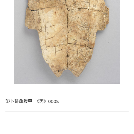
帶卜辭龜腹甲 《丙》0008