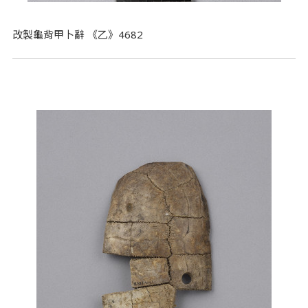
改製龜背甲卜辭 《乙》4682