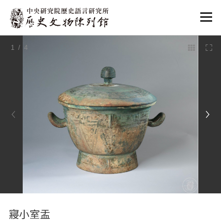
:::
1
/ 4
:::
寢小室盂