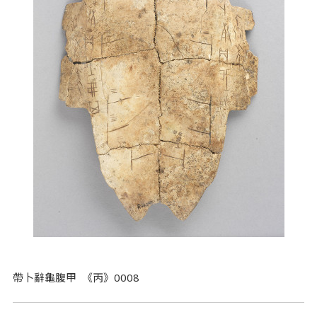
帶卜辭龜腹甲 《丙》0008