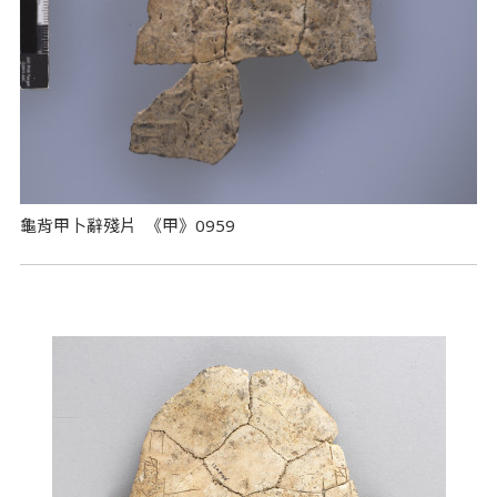
龜背甲卜辭殘片 《甲》0959