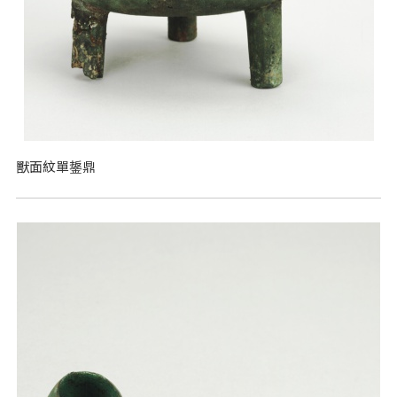
獸面紋單鋬鼎