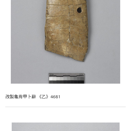
改製龜背甲卜辭 《乙》4681