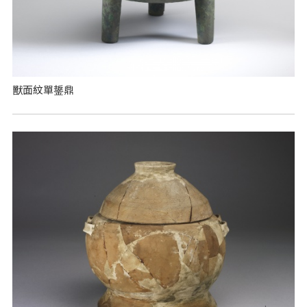
獸面紋單鋬鼎