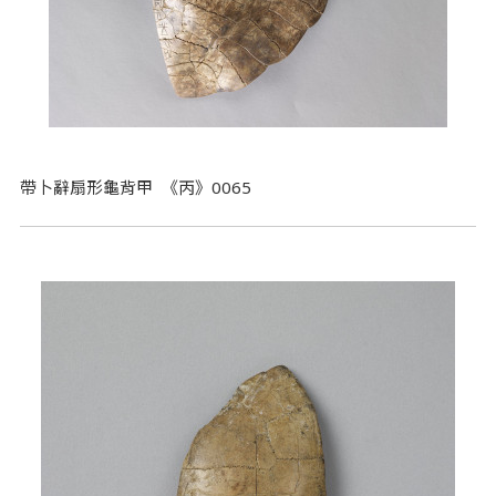
帶卜辭扇形龜背甲 《丙》0065