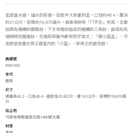
盂是盛水器，儲水的容器。這是件大容量的盂，口徑約40.4，腹深
約21公分，容積約16,870毫升。器身兩側有「ㄇ字形」附耳。主要
紋飾為連續的夔龍紋，下方有龍紋組成的連續的三角紋，器底則為
細線條的盤龍紋。在器底和蓋內都有四字銘文：「寢小室盂」，可
知原是放置在商王寢室內的「小室」，即商王的盥洗間。
典藏號
R001092
年代
殷商
尺寸
通蓋高42.2、口徑40.4、圈足徑25.8公分，重16.5公斤，容積約16,870毫
升
出土地
河南安陽殷墟西北岡1400號大墓
材質
青銅