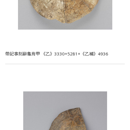
帶記事刻辭龜背甲 《乙》3330+5281+《乙補》4936