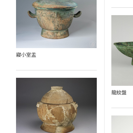
寢小室盂
龍紋盤