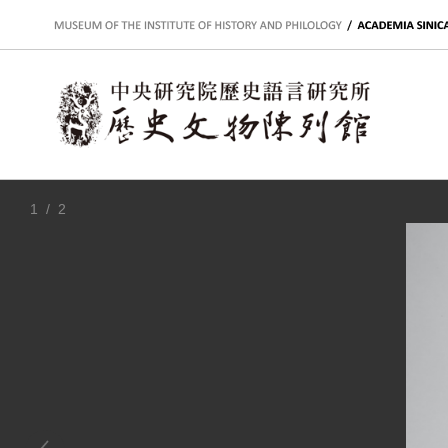
:::
1
/ 2