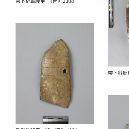
帶卜辭龜腹甲 《丙》0008
帶卜辭扇