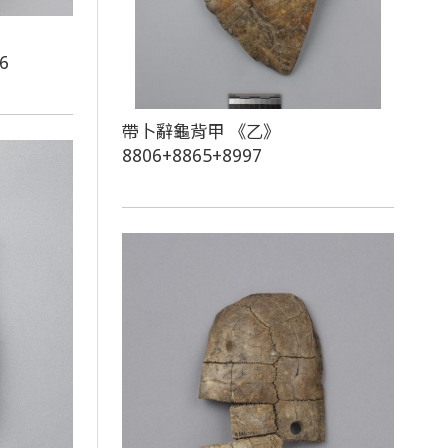
6
帶卜辭龜背甲 《乙》
8806+8865+8997