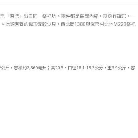
型鼎「溫鼎」出自同一祭祀坑。兩件都是頸部內縮，器身作罐形，一
毫升。此類有鋬的罐形鼎較少見，西北岡1380與武官村北地M229祭祀
3.2公斤，容積約2,860毫升；高20.5、口徑18.1-18.3公分，重3.9公斤，容