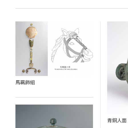
馬羈飾組
青銅人面