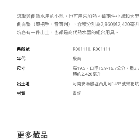
汲取與倒熱水用的小鼎，也可用來加熱。這兩件小鼎和大
側有鋬（即把手，音同判），容積分別為2,860與2,420
坑各有一件出土，也都是商代熱水器的組合用具。
典藏號
R001110, R001111
年代
殷商
尺寸
高19.5、口徑15.9-16.7公分，重
積約2,420毫升
出土地
河南安陽殷墟西北岡1435號祭祀坑
材質
青銅
更多藏品