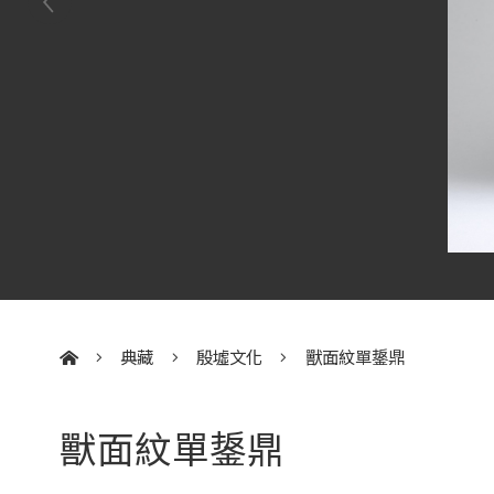
典藏
殷墟文化
獸面紋單鋬鼎
:::
獸面紋單鋬鼎