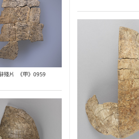
辭殘片 《甲》0959