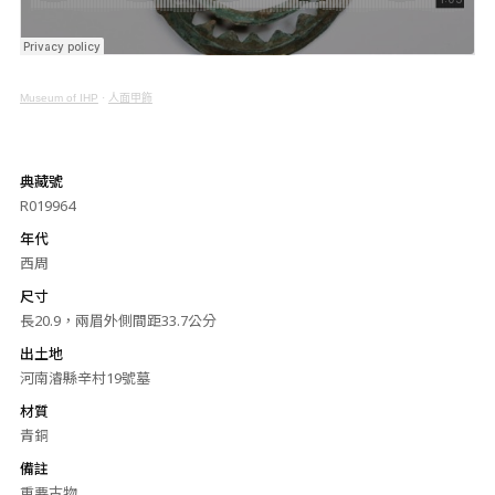
Museum of IHP
·
人面甲飾
典藏號
R019964
年代
西周
尺寸
長20.9，兩眉外側間距33.7公分
出土地
河南濬縣辛村19號墓
材質
青銅
備註
重要古物