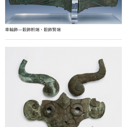
車輪飾—轂飾軹端、轂飾賢端