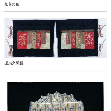
花苗背包
擺夷女綁腿