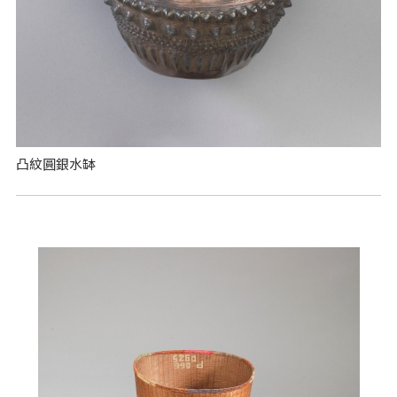
凸紋圓銀水缽