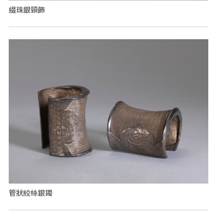
綴珠銀頸飾
管狀絞絲銀鐲