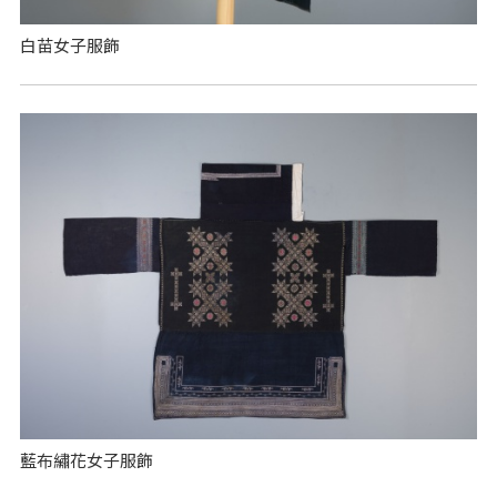
白苗女子服飾
藍布繡花女子服飾