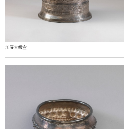
加屜大銀盒