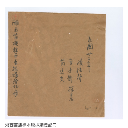
湘西苗族標本原採購登記冊