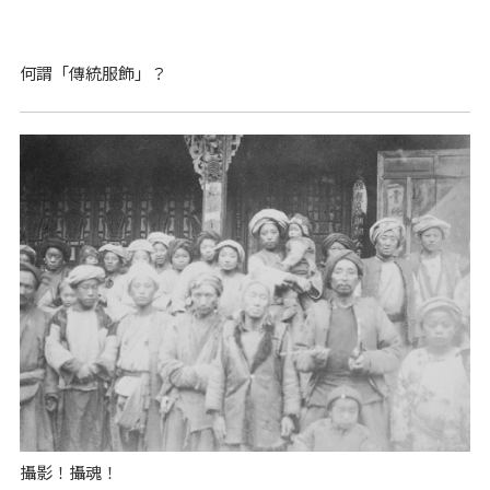
何謂「傳統服飾」？
攝影！攝魂！