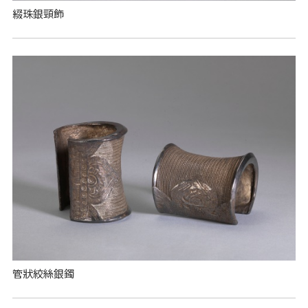
綴珠銀頸飾
管狀絞絲銀鐲