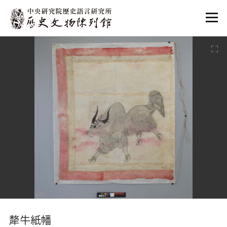
:::
:::
犛牛紙幡