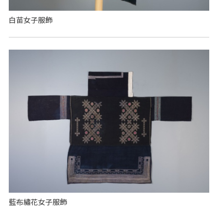
白苗女子服飾
藍布繡花女子服飾