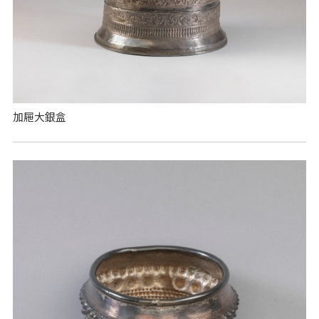
加屜大銀盒