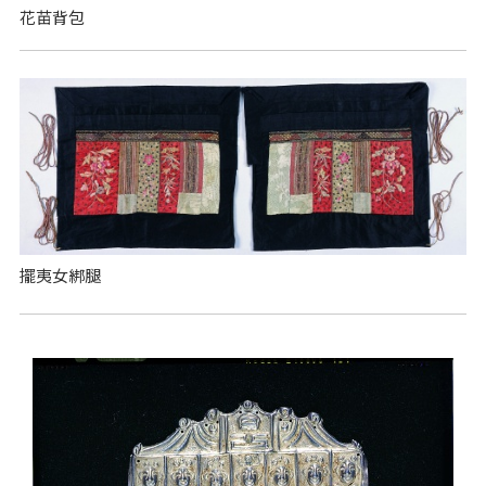
花苗背包
擺夷女綁腿