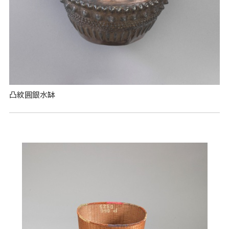
凸紋圓銀水缽