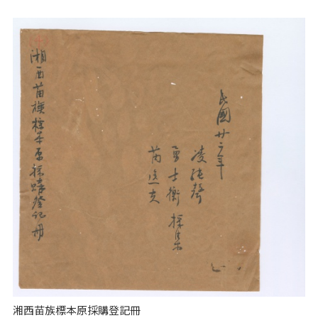
湘西苗族標本原採購登記冊