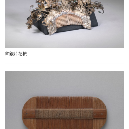
飾銀片花梳