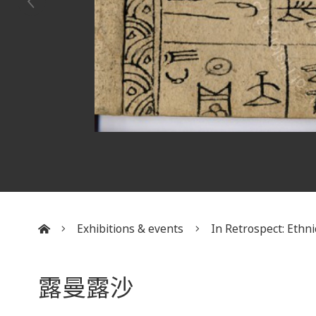
Exhibitions & events
In Retrospect: Ethnic
:::
露曼露沙