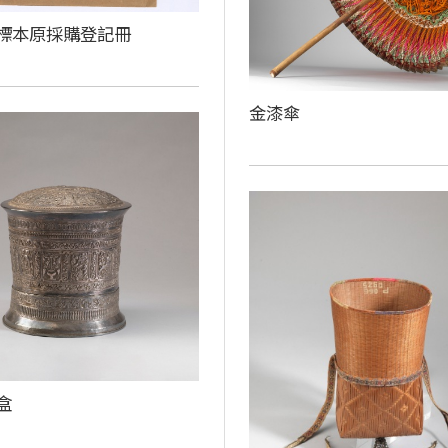
族標本原採購登記冊
金漆傘
盒