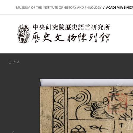
:::
1
/ 4