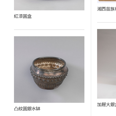
湘西苗
紅漆圓盒
加屜大銀
凸紋圓銀水缽