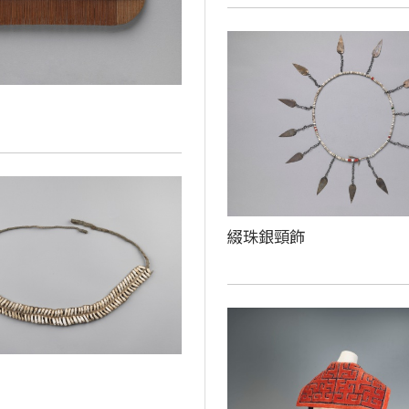
綴珠銀頸飾