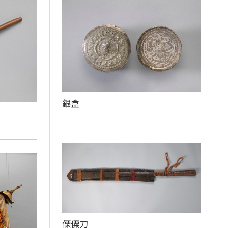
銀盒
傈僳刀