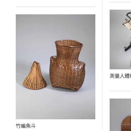
測量人體
竹編魚斗