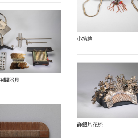
小揹籮
相關器具
飾銀片花梳