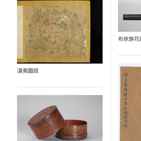
布依族花
滇夷圖說