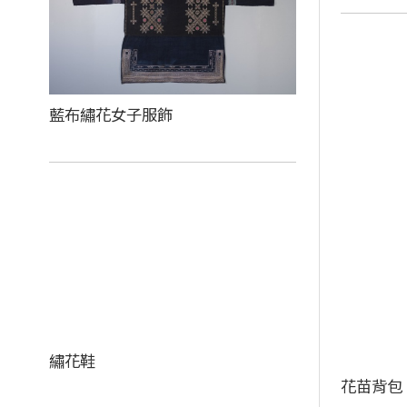
藍布繡花女子服飾
繡花鞋
花苗背包