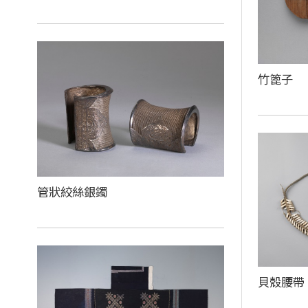
竹篦子
管狀絞絲銀鐲
貝殼腰帶