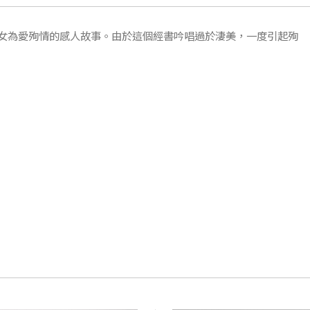
女為愛殉情的感人故事。由於這個經書吟唱過於淒美，一度引起殉