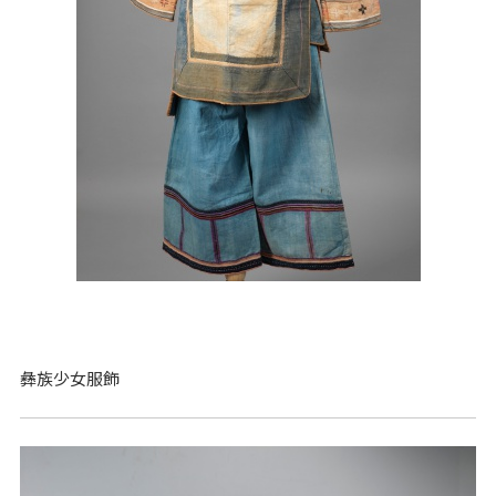
彝族少女服飾