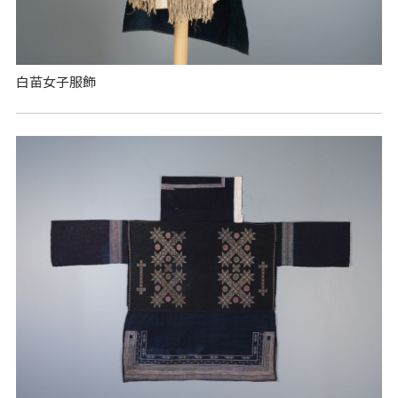
白苗女子服飾