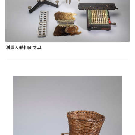
測量人體相關器具