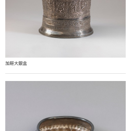
加屜大銀盒