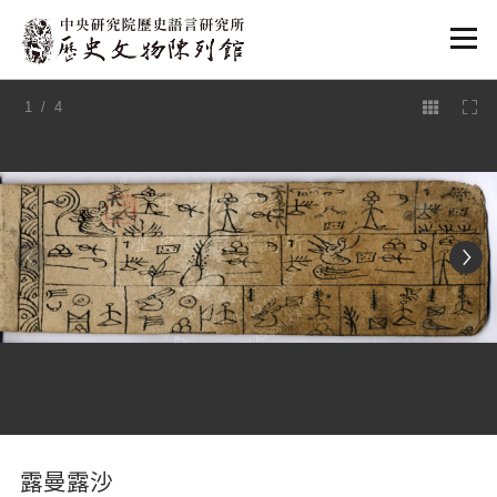
:::
1
/ 4
:::
露曼露沙