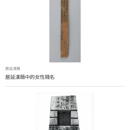
居延漢簡
居延漢簡中的女性賤名