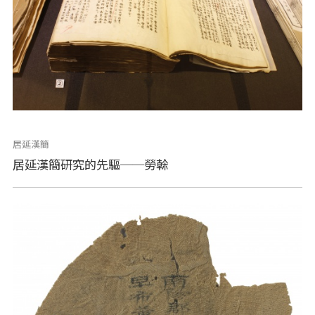
居延漢簡
居延漢簡研究的先驅──勞榦