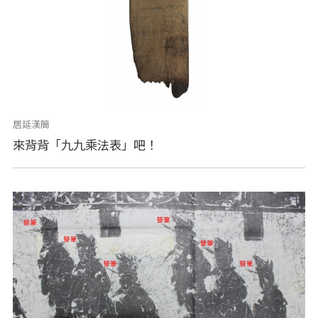
居延漢簡
來背背「九九乘法表」吧！