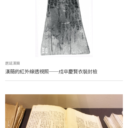
居延漢簡
漢簡的紅外線透視照──戍卒慶賢衣裝封檢