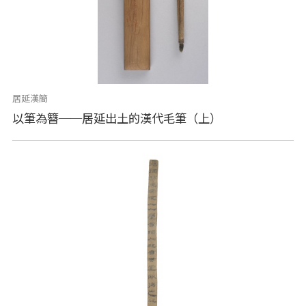
居延漢簡
以筆為簪──居延出土的漢代毛筆（上）