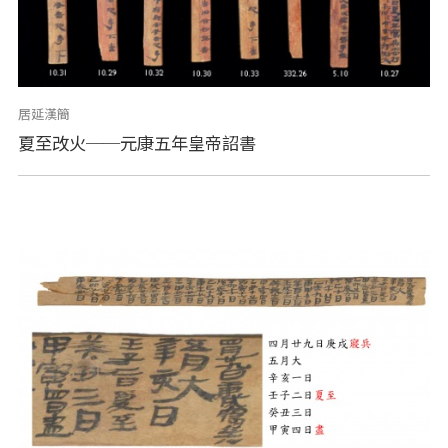
居延漢簡
夏至改火──元康五年皇帝詔書