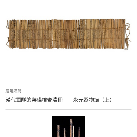
居延漢簡
漢代軍隊的裝備檢查清冊──永元器物簿（上）