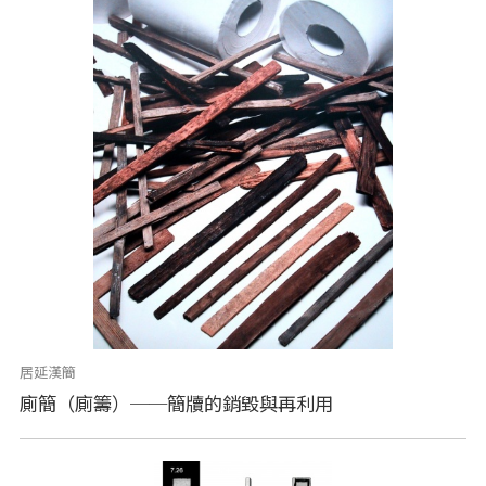
居延漢簡
廁簡（廁籌）──簡牘的銷毀與再利用