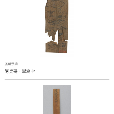
居延漢簡
阿兵哥，學寫字