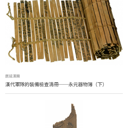
居延漢簡
漢代軍隊的裝備檢查清冊──永元器物簿（下）