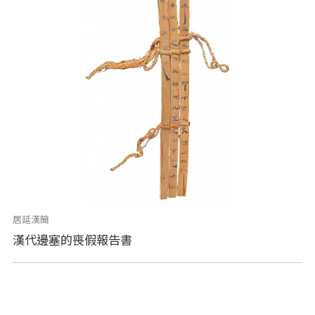
居延漢簡
漢代邊塞的喪假報告書