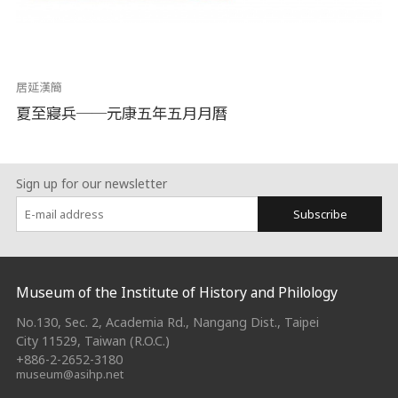
居延漢簡
夏至寢兵──元康五年五月月曆
Sign up for our newsletter
Subscribe
:::
Museum of the Institute of History and Philology
No.130, Sec. 2, Academia Rd., Nangang Dist., Taipei
City 11529, Taiwan (R.O.C.)
+886-2-2652-3180
museum@asihp.net