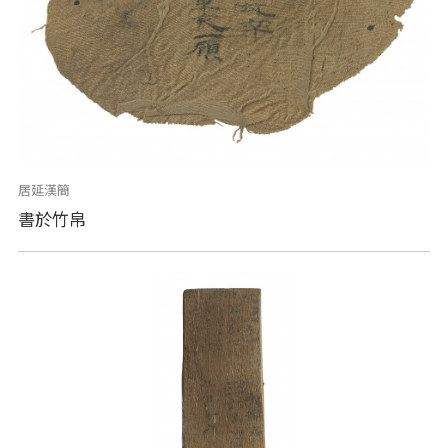
居延漢簡
書於竹帛