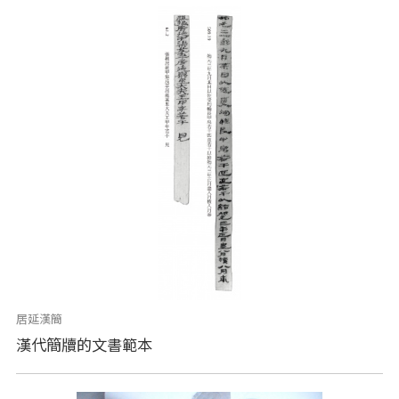
居延漢簡
漢代簡牘的文書範本