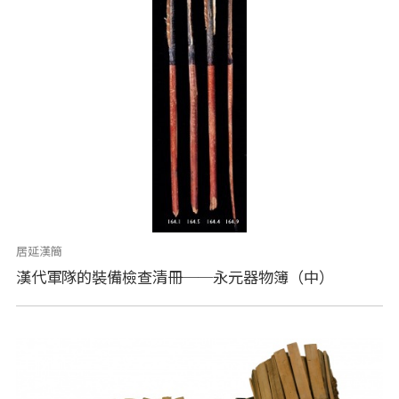
居延漢簡
漢代軍隊的裝備檢查清冊──永元器物簿（中）