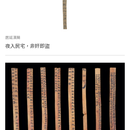
居延漢簡
夜入民宅，非奸即盜