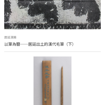
居延漢簡
以筆為簪──居延出土的漢代毛筆（下）