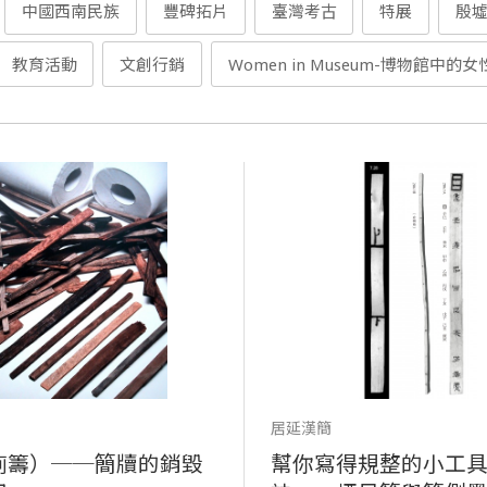
中國西南民族
豐碑拓片
臺灣考古
特展
殷
教育活動
文創行銷
Women in Museum-博物館中的女
居延漢簡
廁籌）──簡牘的銷毀
幫你寫得規整的小工