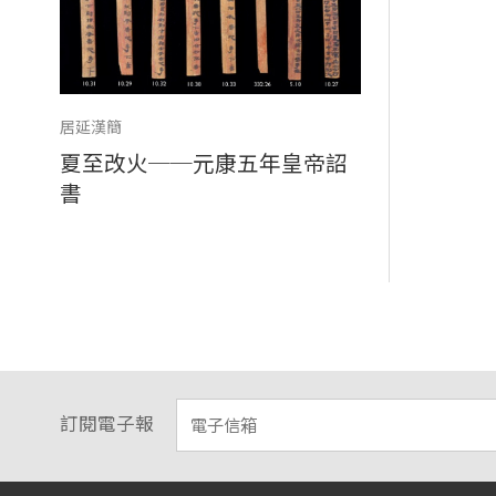
居延漢簡
夏至改火──元康五年皇帝詔
書
訂閱電子報
:::