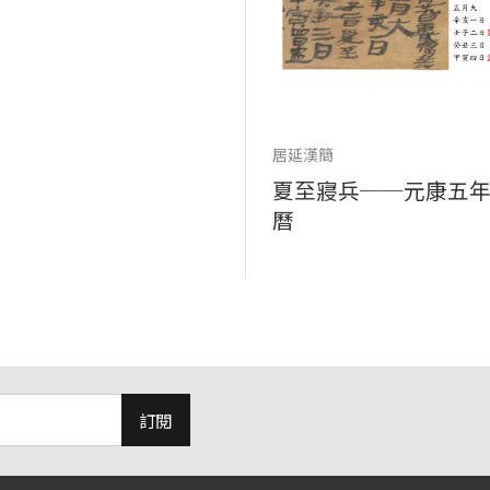
居延漢簡
夏至寢兵──元康五
曆
訂閱