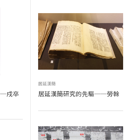
居延漢簡
──戍卒
居延漢簡研究的先驅──勞榦