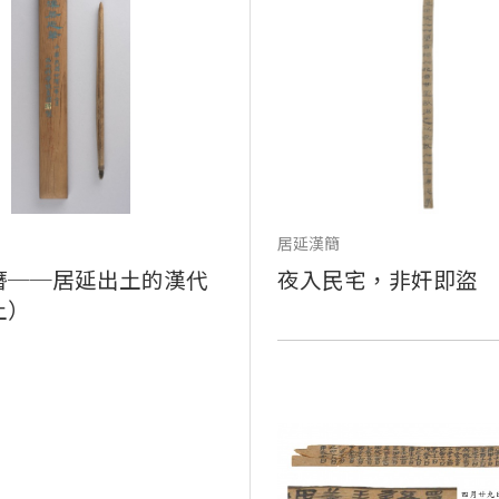
居延漢簡
簪──居延出土的漢代
夜入民宅，非奸即盜
上）