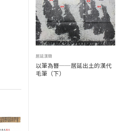
居延漢簡
以筆為簪──居延出土的漢代
毛筆（下）