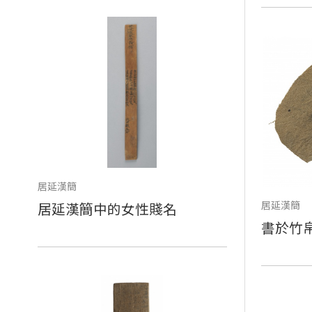
居延漢簡
居延漢簡
居延漢簡中的女性賤名
書於竹