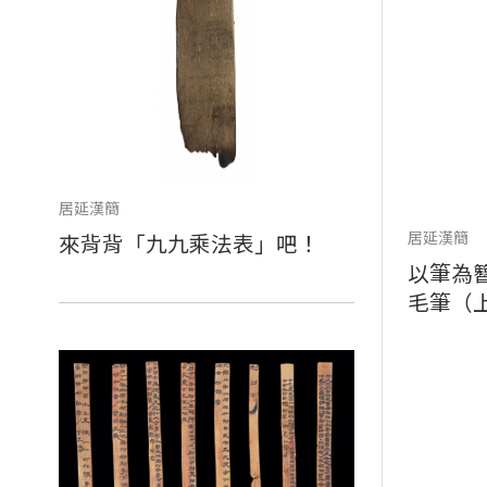
居延漢簡
居延漢簡
來背背「九九乘法表」吧！
以筆為
毛筆（