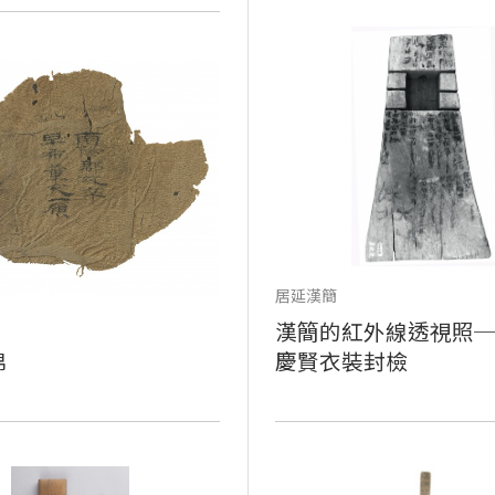
居延漢簡
漢簡的紅外線透視照
帛
慶賢衣裝封檢