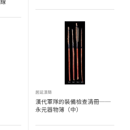
墨線
居延漢簡
漢代軍隊的裝備檢查清冊──
永元器物簿（中）