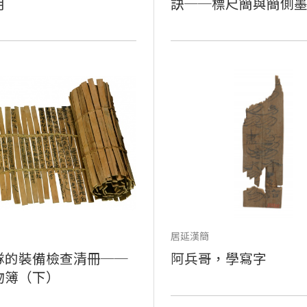
用
訣──標尺簡與簡側
居延漢簡
隊的裝備檢查清冊──
阿兵哥，學寫字
物簿（下）