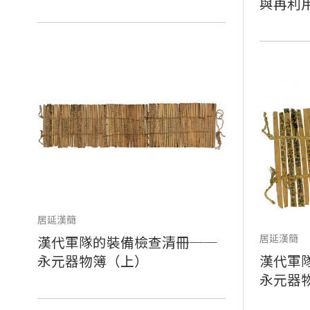
與再利
居延漢簡
居延漢簡
漢代軍隊的裝備檢查清冊──
永元器物簿（上）
漢代軍
永元器