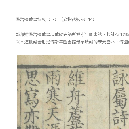
羣碧樓藏書特展（下）（文物館週記144）
鄧邦述羣碧樓藏書現藏於史語所傅斯年圖書館，共計431部
采。這批藏書也是傅斯年圖書館最早收藏的宋元善本，傅圖