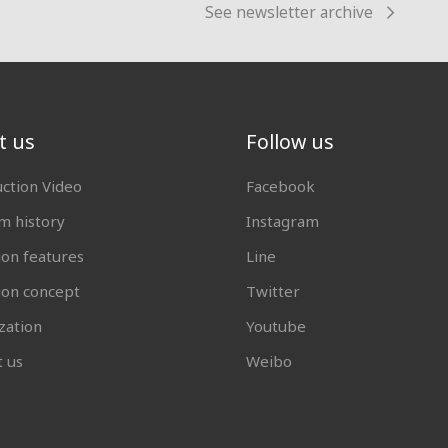
See newsletter archive
t us
Follow us
uction Video
Facebook
 history
Instagram
ion features
Line
tion concept
Twitter
zation
Youtube
t us
Weibo