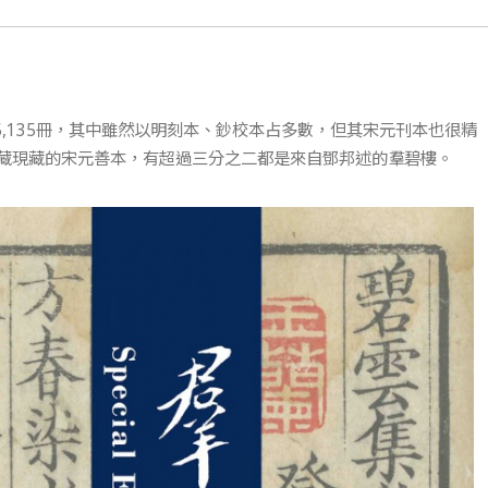
5,135冊，其中雖然以明刻本、鈔校本占多數，但其宋元刊本也很精
藏現藏的宋元善本，有超過三分之二都是來自鄧邦述的羣碧樓。