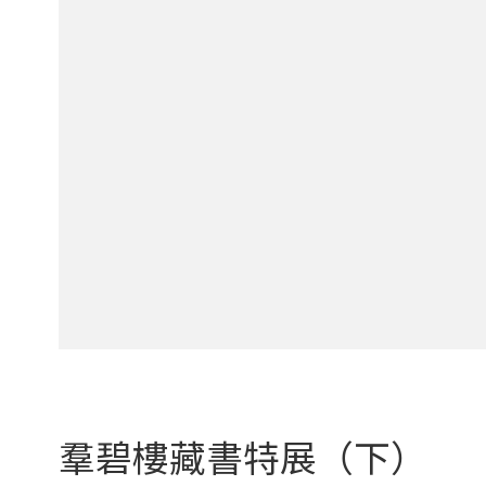
羣碧樓藏書特展（下）