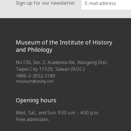
Sign up for our newsletter
:::
Museum of the Institute of History
and Philology
No.130, Sec. 2, Academia Rd., Nangang Dist.,
Taipei City 11529, Taiwan (R.O.C.)
+886-2-2652-3180
museum@asihp.net
Opening hours
Wed., Sat., and Sun. 9:30 a.m. - 4:30 p.m.
Free admission.