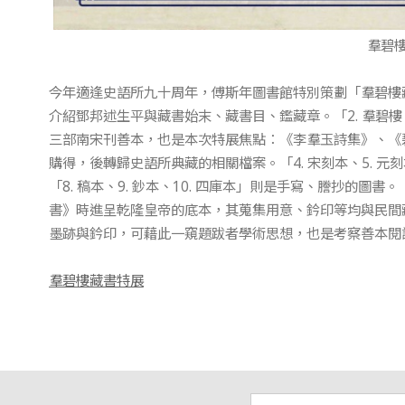
羣碧樓
今年適逢史語所九十周年，傅斯年圖書館特別策劃「羣碧樓藏
介紹鄧邦述生平與藏書始末、藏書目、鑑藏章。「2. 羣碧
三部南宋刊善本，也是本次特展焦點：《李羣玉詩集》、《碧
購得，後轉歸史語所典藏的相關檔案。「4. 宋刻本、5. 元刻
「8. 稿本、9. 鈔本、10. 四庫本」則是手寫、謄抄的
書》時進呈乾隆皇帝的底本，其蒐集用意、鈐印等均與民間藏書
墨跡與鈐印，可藉此一窺題跋者學術思想，也是考察善本閱
羣碧樓藏書特展