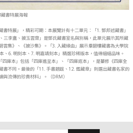
藏書特展海報
書特展」，精彩可期：本展覽計有十二單元：「1. 鄧邦述藏書」
樓、三李盦、披玉雲齋」是鄧氏藏書室名與別稱，此單元展示其所藏
雲集》、《披沙集》。「3. 入藏緣由」展示羣碧樓藏書為大學院
本、6. 明刻本、7. 明嘉靖刻本」精選珍稀版本，值得細細品味。
圖書。「四庫本」包括「四庫進呈本」、「四庫底本」，是纂修《四庫全
不同。最後的「11. 手書題跋、12. 鑑藏章」則選出藏書名家的
讀與流傳的珍貴材料」。（DRM）