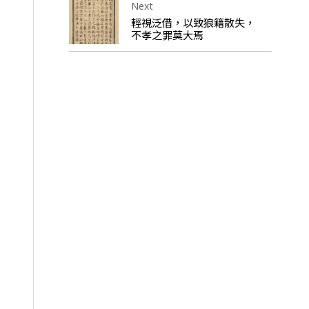
Next
輕視泛借，以致狼籍散失，
不孝之罪莫大焉