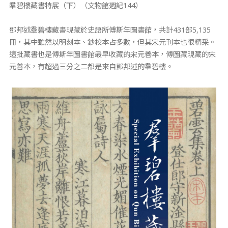
羣碧樓藏書特展（下）（文物館週記144）
鄧邦述羣碧樓藏書現藏於史語所傅斯年圖書館，共計431部5,135
冊，其中雖然以明刻本、鈔校本占多數，但其宋元刊本也很精采。
這批藏書也是傅斯年圖書館最早收藏的宋元善本，傅圖藏現藏的宋
元善本，有超過三分之二都是來自鄧邦述的羣碧樓。