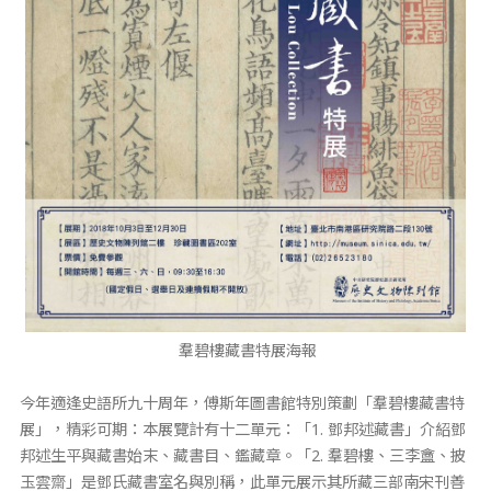
羣碧樓藏書特展海報
今年適逢史語所九十周年，傅斯年圖書館特別策劃「羣碧樓藏書特
展」，精彩可期：本展覽計有十二單元：「1. 鄧邦述藏書」介紹鄧
邦述生平與藏書始末、藏書目、鑑藏章。「2. 羣碧樓、三李盦、披
玉雲齋」是鄧氏藏書室名與別稱，此單元展示其所藏三部南宋刊善