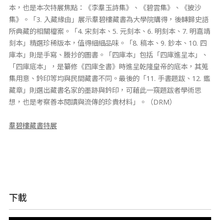
本，也是本次特展焦點：《李羣玉詩集》、《碧雲集》、《披沙
集》。「3. 入藏緣由」展示羣碧樓藏書為大學院購得，後轉歸史語
所典藏的相關檔案。「4. 宋刻本、5. 元刻本、6. 明刻本、7. 明嘉靖
刻本」精選珍稀版本，值得細細品味。「8. 稿本、9. 鈔本、10. 四
庫本」則是手寫、謄抄的圖書。「四庫本」包括「四庫進呈本」、
「四庫底本」，是纂修《四庫全書》時進呈乾隆皇帝的底本，其蒐
集用意、鈐印等均與民間藏書不同。最後的「11. 手書題跋、12. 鑑
藏章」則選出藏書名家的墨跡與鈐印，可藉此一窺題跋者學術思
想，也是考察善本閱讀與流傳的珍貴材料」。（DRM）
羣碧樓藏書特展
下載