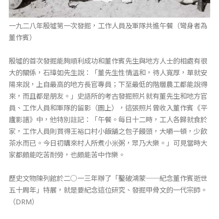
一九二八年殷墟第一次發掘，工作人員及軍隊共進午餐（彎身者為
董作賓）
殷墟的首次發掘能夠順利成功和董作賓先生與地方人士的相處有很
大的關係，石璋如先生說：「董先生性情溫和，待人寬厚，單就安
陽來說，上自最高的地方長官專員；下至最低的階層農工都能說得
來，而且都是朋友。」史語所的考古發掘照片就有董先生和地方官
員、工作人員和軍隊的留影（圖上），這張照片曾收入董作賓《平
廬影譜》中，他特別註記：「午餐。每日十二時，工人各歸就食於
家，工作人員則買得王裕口村小飯舖之包子饅頭，大嚼一頓，少飲
茶水而已。今日初購來村人所煮小米粥，眾乃大樂。」可見當時大
家都頗能吃苦耐勞，也頗能苦中作樂。
歷史文物陳列館於二○一三年辦了「鑿破鴻蒙──紀念董作賓逝世
五十周年」特展，就是要紀念這位研究、發掘甲骨文的一代宗師。
（DRM）