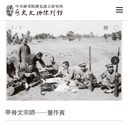
:::
:::
1
/ 2
甲骨文宗師──董作賓