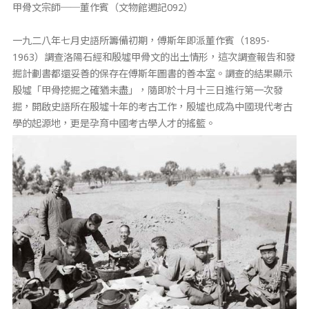
甲骨文宗師──董作賓（文物館週記092）
一九二八年七月史語所籌備初期，傅斯年即派董作賓（1895-
1963）調查洛陽石經和殷墟甲骨文的出土情形，這次調查報告和發
掘計劃書都還妥善的保存在傅斯年圖書的善本室。調查的結果顯示
殷墟「甲骨挖掘之確猶未盡」，隨即於十月十三日進行第一次發
掘，開啟史語所在殷墟十年的考古工作，殷墟也成為中國現代考古
學的起源地，更是孕育中國考古學人才的搖籃。