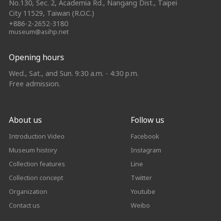
No.130, Sec. 2, Academia Rd., Nangang Dist., Taipei
City 11529, Taiwan (R.O.C.)
+886-2-2652-3180
museum@asihp.net
Opening hours
Wed., Sat., and Sun. 9:30 a.m. - 4:30 p.m.
Free admission.
About us
Follow us
Introduction Video
Facebook
Museum history
Instagram
Collection features
Line
Collection concept
Twitter
Organization
Youtube
Contact us
Weibo