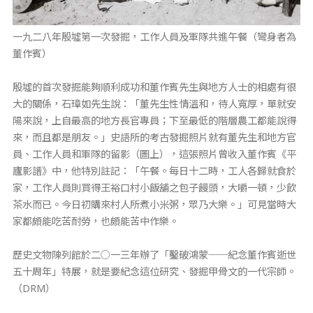
一九二八年殷墟第一次發掘，工作人員及軍隊共進午餐（彎身者為
董作賓）
殷墟的首次發掘能夠順利成功和董作賓先生與地方人士的相處有很
大的關係，石璋如先生說：「董先生性情溫和，待人寬厚，單就安
陽來說，上自最高的地方長官專員；下至最低的階層農工都能說得
來，而且都是朋友。」史語所的考古發掘照片就有董先生和地方官
員、工作人員和軍隊的留影（圖上），這張照片曾收入董作賓《平
廬影譜》中，他特別註記：「午餐。每日十二時，工人各歸就食於
家，工作人員則買得王裕口村小飯舖之包子饅頭，大嚼一頓，少飲
茶水而已。今日初購來村人所煮小米粥，眾乃大樂。」可見當時大
家都頗能吃苦耐勞，也頗能苦中作樂。
歷史文物陳列館於二○一三年辦了「鑿破鴻蒙──紀念董作賓逝世
五十周年」特展，就是要紀念這位研究、發掘甲骨文的一代宗師。
（DRM）