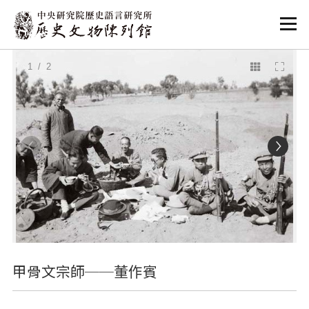
:::
:::
1
/ 2
甲骨文宗師──董作賓