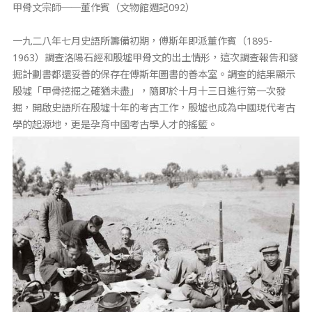
甲骨文宗師──董作賓（文物館週記092）
一九二八年七月史語所籌備初期，傅斯年即派董作賓（1895-
1963）調查洛陽石經和殷墟甲骨文的出土情形，這次調查報告和發
掘計劃書都還妥善的保存在傅斯年圖書的善本室。調查的結果顯示
殷墟「甲骨挖掘之確猶未盡」，隨即於十月十三日進行第一次發
掘，開啟史語所在殷墟十年的考古工作，殷墟也成為中國現代考古
學的起源地，更是孕育中國考古學人才的搖籃。