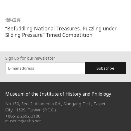
活動宣傳
“Befuddling National Treasures, Puzzling under
Sliding Pressure” Timed Competition
Sign up for our newsletter
Subscribe
:::
Museum of the Institute of History and Philology
No.130, Sec. 2, Academia Rd., Nangang Dist., Taipei
City 11529, Taiwan (R.O.C.)
+886-2-2652-3180
museum@asihp.net