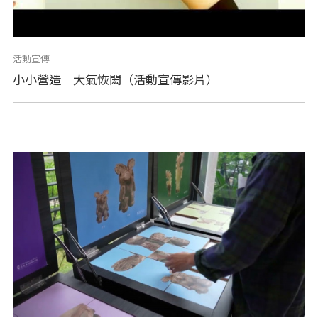
活動宣傳
小小營造｜大氣恢閎（活動宣傳影片）