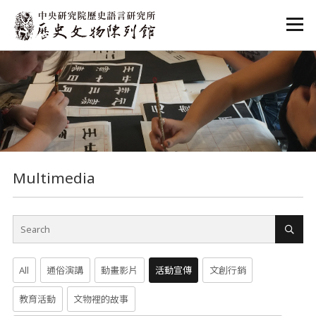
:::
:::
Multimedia
All
通俗演講
動畫影片
活動宣傳
文創行銷
教育活動
文物裡的故事