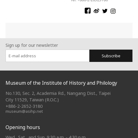
Sign up for our newsletter
Subscribe
:::
Museum of the Institute of History and Philology
No.130, Sec. 2, Academia Rd., Nangang Dist., Taipei
City 11529, Taiwan (R.O.C.)
+886-2-2652-3180
museum@asihp.net
Opening hours
Wed., Sat., and Sun. 9:30 a.m. - 4:30 p.m.