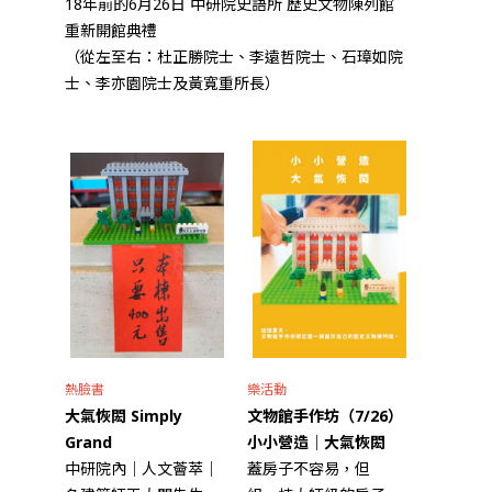
18年前的6月26日 中研院史語所 歷史文物陳列館
重新開館典禮
（從左至右：杜正勝院士、李遠哲院士、石璋如院
士、李亦園院士及黃寬重所長）
熱臉書
樂活動
大氣恢閎 Simply
文物館手作坊（7/26）
Grand
小小營造｜大氣恢閎
中研院內｜人文薈萃｜
蓋房子不容易，但