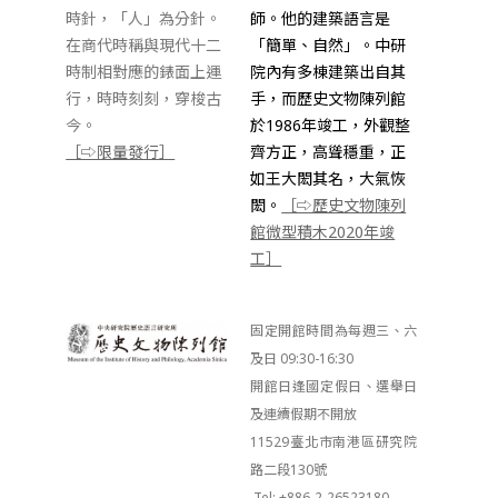
時針，「人」為分針。
師。他的建築語言是
在商代時稱與現代十二
「簡單、自然」。中研
時制相對應的錶面上運
院內有多棟建築出自其
行，時時刻刻，穿梭古
手，而歷史文物陳列館
今。
於1986年竣工，外觀整
［⇨限量發行］
齊方正，高聳穩重，正
如王大閎其名，大氣恢
閎。
［⇨歷史文物陳列
館微型積木2020年竣
工］
固定開館時間為每週三、六
及日 09:30-16:30
開館日逢國定假日、選舉日
及連續假期不開放
11529臺北市南港區研究院
路二段130號
Tel: +886-2-26523180