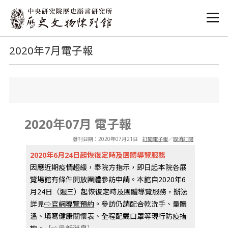
:::
:::
2020年7月電子報
2020年07月 電子報
發刊日期：2020年07月21日
訂閱電子報
／
取消訂閱
2020年6月24日起恢復定時及團體導覽服務
因應近期疫情趨緩，奉院方指示，即日起本院各展
覽場館有條件開放團體參訪申請。本館自2020年6
月24日（週三）起恢復定時及團體導覽服務，辦法
詳見
⇨官網導覽預約
。參訪仍請配合乾洗手、量體
溫、填寫健康關懷表、全程配戴口罩等現行防疫措