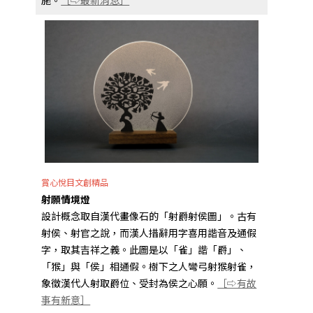
施。
［⇨最新消息］
賞心悅目文創精品
射願情境燈
設計概念取自漢代畫像石的「射爵射侯圖」。古有
射侯、射官之說，而漢人措辭用字喜用諧音及通假
字，取其吉祥之義。此圖是以「雀」諧「爵」、
「猴」與「侯」相通假。樹下之人彎弓射猴射雀，
象徵漢代人射取爵位、受封為侯之心願。
［⇨有故
事有新意］