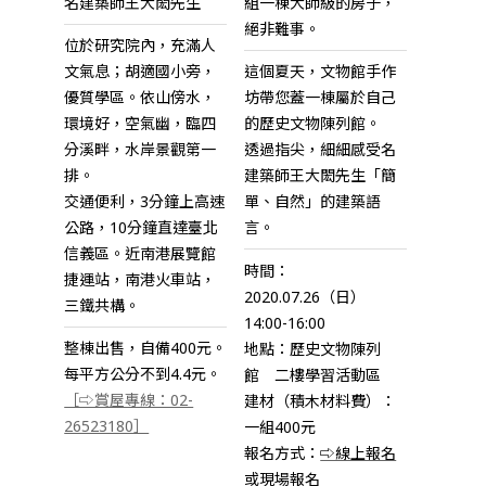
名建築師王大閎先生
組一棟大師級的房子，
絕非難事。
位於研究院內，充滿人
文氣息；胡適國小旁，
這個夏天，文物館手作
優質學區。依山傍水，
坊帶您蓋一棟屬於自己
環境好，空氣幽，臨四
的歷史文物陳列館。
分溪畔，水岸景觀第一
透過指尖，細細感受名
排。
建築師王大閎先生「簡
交通便利，3分鐘上高速
單、自然」的建築語
公路，10分鐘直達臺北
言。
信義區。近南港展覽館
時間：
捷運站，南港火車站，
2020.07.26（日）
三鐵共構。
14:00-16:00
整棟出售，自備400元。
地點：歷史文物陳列
每平方公分不到4.4元。
館 二樓學習活動區
［⇨賞屋專線：02-
建材（積木材料費）：
26523180］
一組400元
報名方式：
⇨線上報名
或現場報名