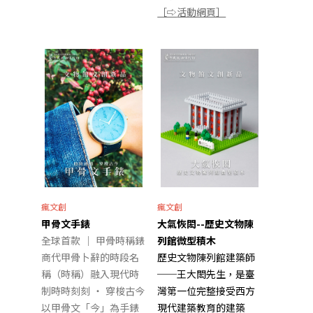
［⇨
活動網頁］
瘋文創
瘋文創
甲骨文手錶
大氣恢閎--歷史文物陳
全球首款 ｜ 甲骨時稱錶
列館微型積木
商代甲骨卜辭的時段名
歷史文物陳列館建築師
稱（時稱）融入現代時
──王大閎先生，是臺
制時時刻刻 ‧ 穿梭古今
灣第一位完整接受西方
以甲骨文「今」為手錶
現代建築教育的建築