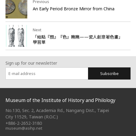
Previous
An Early Period Bronze Mirror from China
Next
「給點『顏』『色』瞧瞧——瓷人創意著色畫」
學習單
Sign up for our newsletter
Subscribe
:::
Museum of the Institute of History and Philology
No.130, Sec. 2, Academia Rd., Nangang Dist., Taipei
City 11529, Taiwan (R.O.C.)
+886-2-2652-3180
museum@asihp.net