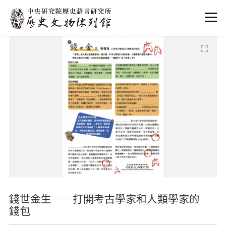
:::
:::
錢世金生──打開考古學家和人類學家的
錢包