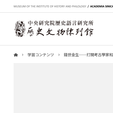
:::
学習コンテンツ
錢世金生──打開考古學家
:::