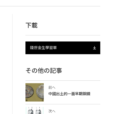
下載
錢世金生學習單
その他の記事
前へ
中國出土的一面早期銅鏡
次へ