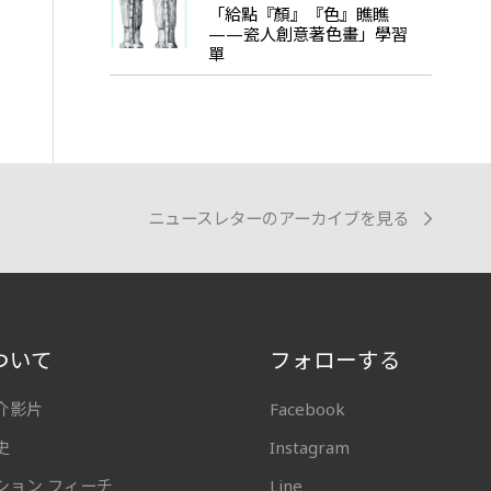
「給點『顏』『色』瞧瞧
——瓷人創意著色畫」學習
單
ニュースレターのアーカイブを見る
ついて
フォローする
介影片
Facebook
史
Instagram
ション フィーチ
Line