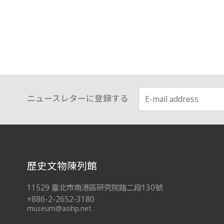
ニュースレターに登録する
:::
歷史文物陳列館
11529 臺北市南港區研究院路二段130號
+886-2-2652-3180
museum@asihp.net