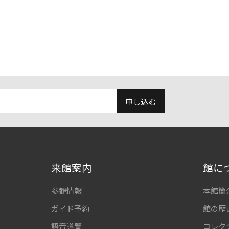
申し込む
来館案内
館に
参観情報
本館簡
ガイド予約
館の歴
語音導覽
コレク