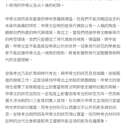
卜使用的甲骨以及占卜後的紀錄。
甲骨文固然具有重要的學術意義與價值，但我們不能忽略這批史料
本身所具備的特性：甲骨文反映的是商代貴族以第一人稱的角度，
觀察他們所處的時代與環境。換言之，當我們透過甲骨文瞭解商代
的時空環境，我們只是遵從了商代貴族的視角、價值觀、與宇宙
觀，甲骨文並不能直接反映商以外的世界。從事商代研究的學者如
果不能認識甲骨文此一視角的限制，將會影響對商代或整體青銅時
代的全面理解。
安陽考古乃至於青銅時代考古，與甲骨文的研究息息相關。安陽殷
墟的發掘工作，正是從尋找甲骨出土地點的意圖開始，甲骨文的發
現也證實了安陽殷墟出土的豐富物質文明即是史籍所記載的商朝。
甲骨文的研究從而在一定程度上影響安陽考古的研究方向。然而新
灨大洋洲與四川三星堆的驚人發現，在在顯示甲骨文呈現的只是當
時世界的部份層面，而考古材料可以透露文字以外的更多其他訊
息。安陽考古固然因為甲骨文的研究得以豐富，但同時考古材料所
反映的古代社會將遠較商王檔案所能呈現的更為包羅萬象。