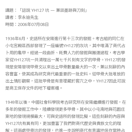
講題：「話說 YH127 坑 — 兼談墨跡與刀刻」
講者：李永迪先生
時間：2006年07月08日
1936年6月，史語所在安陽進行第十三次的發掘。考古組的同仁在
小屯宮殿區西部發現了一座編號YH127的灰坑，其中堆滿了商代占
卜用的龜甲。經過一段曲折、耗費人力的發掘與搬運過程，考古學
家從YH127坑一共清理出一萬七千片刻有文字的甲骨。YH127的發
現是安陽發現甲骨文以來出土甲骨數量最大的一次，兼以刻辭的內
容豐富，使其成為研究商代最重要的一批史料。從甲骨大批堆放的
出土情形觀察，這批甲骨是有意埋藏於窖穴之中，YH127因此可說
是商王保存文件的地下檔案櫃。
1949年以後，中國社會科學院考古研究所在安陽繼續進行發掘，在
多年的發掘工作中，陸續發現更多甲骨。其中以小屯南地與花園庄
東地的發現規模最大，可與史語所的發現比擬。這些刻辭的內容與
YH127坑有異有同，更加豐富了我們對商代歷史與貴族文化的理
解。這兩處甲骨坑的發現，也進一步說明商代有意識地保存當時占