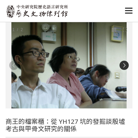
:::
:::
1
/ 2
商王的檔案櫃：從 YH127 坑的發掘談殷墟
考古與甲骨文研究的關係