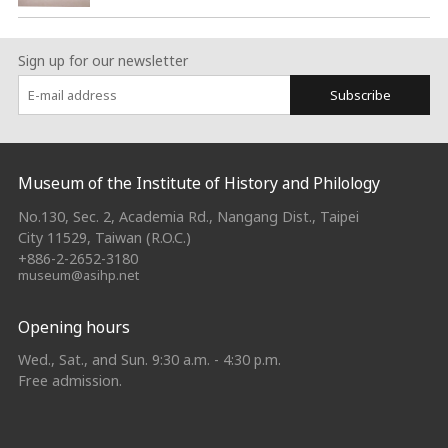
Sign up for our newsletter
Subscribe
:::
Museum of the Institute of History and Philology
No.130, Sec. 2, Academia Rd., Nangang Dist., Taipei
City 11529, Taiwan (R.O.C.)
+886-2-2652-3180
museum@asihp.net
Opening hours
Wed., Sat., and Sun. 9:30 a.m. - 4:30 p.m.
Free admission.