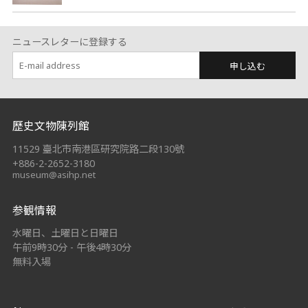
ニュースレターに登録する
申し込む
:::
歷史文物陳列館
11529 臺北市南港區研究院路二段130號
+886-2-2652-3180
museum@asihp.net
参観情報
水曜日、土曜日と日曜日
午前9時30分 - 午後4時30分
無料入場