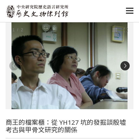
:::
:::
1
/ 2
商王的檔案櫃：從 YH127 坑的發掘談殷墟
考古與甲骨文研究的關係