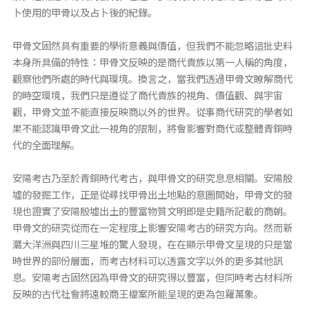
卜使用的甲骨以及占卜後的紀錄。
甲骨文固然具有重要的學術意義與價值，但我們不能忽略這批史料
本身所具備的特性：甲骨文反映的是商代貴族以第一人稱的角度，
觀察他們所處的時代與環境。換言之，當我們透過甲骨文瞭解商代
的時空環境，我們只是遵從了商代貴族的視角、價值觀、與宇宙
觀，甲骨文並不能直接反映商以外的世界。從事商代研究的學者如
果不能認識甲骨文此一視角的限制，將會影響對商代或整體青銅時
代的全面理解。
安陽考古乃至於青銅時代考古，與甲骨文的研究息息相關。安陽殷
墟的發掘工作，正是從尋找甲骨出土地點的意圖開始，甲骨文的發
現也證實了安陽殷墟出土的豐富物質文明即是史籍所記載的商朝。
甲骨文的研究從而在一定程度上影響安陽考古的研究方向。然而新
灨大洋洲與四川三星堆的驚人發現，在在顯示甲骨文呈現的只是當
時世界的部份層面，而考古材料可以透露文字以外的更多其他訊
息。安陽考古固然因為甲骨文的研究得以豐富，但同時考古材料所
反映的古代社會將遠較商王檔案所能呈現的更為包羅萬象。