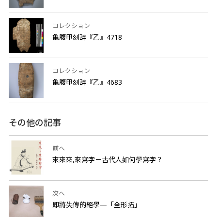
コレクション
亀腹甲刻辞『乙』4718
コレクション
亀腹甲刻辞『乙』4683
その他の記事
前へ
來來來,來寫字－古代人如何學寫字？
次へ
即將失傳的絕學—「全形拓」