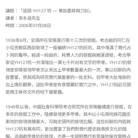
講題：「話說 YH127 坑 — 兼談墨跡與刀刻」
講者：李永迪先生
時間：2006年07月08日
1936年6月，史語所在安陽進行第十三次的發掘。考古組的同仁在
小屯宮殿區西部發現了一座編號YH127的灰坑，其中堆滿了商代占
卜用的龜甲。經過一段曲折、耗費人力的發掘與搬運過程，考古學
家從YH127坑一共清理出一萬七千片刻有文字的甲骨。YH127的發
現是安陽發現甲骨文以來出土甲骨數量最大的一次，兼以刻辭的內
容豐富，使其成為研究商代最重要的一批史料。從甲骨大批堆放的
出土情形觀察，這批甲骨是有意埋藏於窖穴之中，YH127因此可說
是商王保存文件的地下檔案櫃。
1949年以後，中國社會科學院考古研究所在安陽繼續進行發掘，在
多年的發掘工作中，陸續發現更多甲骨。其中以小屯南地與花園庄
東地的發現規模最大，可與史語所的發現比擬。這些刻辭的內容與
YH127坑有異有同，更加豐富了我們對商代歷史與貴族文化的理
解。這兩處甲骨坑的發現，也進一步說明商代有意識地保存當時占