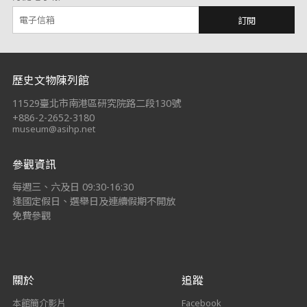
訂閱
:::
歷史文物陳列館
11529臺北市南港區研究院路二段130號
+886-2-2652-3180
museum@asihp.net
參觀資訊
每週三、六及日 09:30-16:30
逢國定假日、選舉日及連續假期不開放
免費參觀
關於
追蹤
本館簡介影片
Facebook