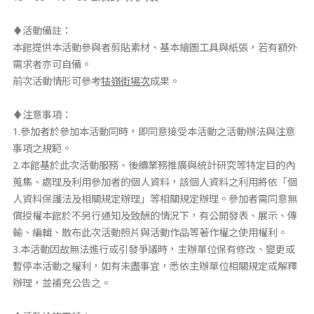
♦活動備註：
本館提供本活動參與者剪貼素材、基本繪圖工具與紙張，若有額外
需求者亦可自備。
前次活動情形可參考
牯嶺街場次
成果。
♦注意事項：
1.參加者於參加本活動同時，即同意接受本活動之活動辦法與注意
事項之規範。
2.本館基於此次活動服務、後續業務推廣與統計研究等特定目的內
蒐集、處理及利用參加者的個人資料，該個人資料之利用將依「個
人資料保護法及相關規定辦理」等相關規定辦理。參加者需同意無
償授權本館於不另行通知及致酬的情況下，有公開發表、展示、傳
輸、編輯、散布此次活動照片與活動作品等著作權之使用權利。
3.本活動因故無法進行或引發爭議時，主辦單位保有修改、變更或
暫停本活動之權利，如有未盡事宜，悉依主辦單位相關規定或解釋
辦理，並補充公告之。