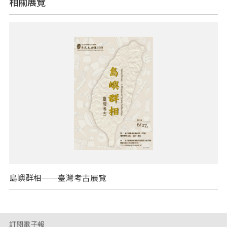
相關展覽
島嶼群相──臺灣考古展覽
訂閱電子報