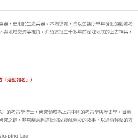
容器，更用於生產兵器。本場導覽，將以史語所早年發掘的殷墟考
，與地域交流等視角，介紹這批三千多年前深埋地底的上古神兵，
方「活動報名」）
LA）的考古學博士，研究領域為上古中國的考古學與歷史學，目前
研究之餘，非常樂意將這批國家寶藏精彩的故事，以通俗輕鬆的方
siu-ping_Lee