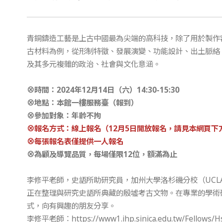
青銅鑄造工藝是上古中國最為尖端的高科技，除了用於製作
古材料為例，從形制特徵、發展演變、功能設計、出土脈絡
及其多元複雜的政治、社會與文化意涵。
⊗時間：2024年12月14日（六）14:30-15:30
⊗地點：本館一樓服務臺（報到）
⊗參加對象：年齡不拘
⊗報名方式：線上報名（12月5日開放報名，請見本網頁下
⊗每張報名表僅提供一人報名
⊗為顧及導覽品質，每場僅限12位，額滿為止
李修平老師，史語所助研究員，加州大學洛杉磯分校（UC
正在整理與研究史語所典藏的殷墟考古文物。在專業的學術
式，向有興趣的朋友分享。
李修平老師：
https://www1.ihp.sinica.edu.tw/Fellows/H