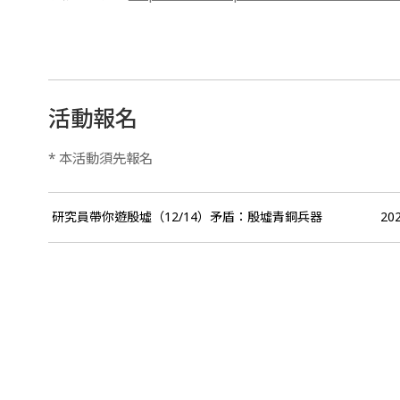
活動報名
* 本活動須先報名
研究員帶你遊殷墟（12/14）矛盾：殷墟青銅兵器
20