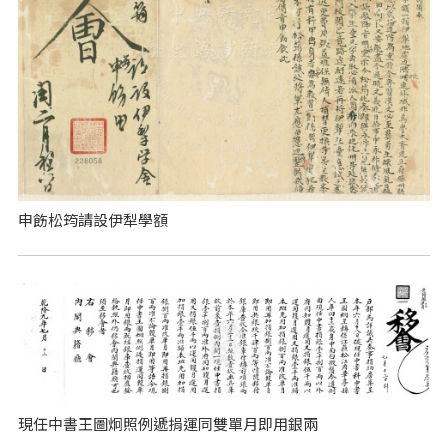
申飭松筠請設伊犁學額
現任中書王圖炯照例遞捐運同雙單月即用銀兩