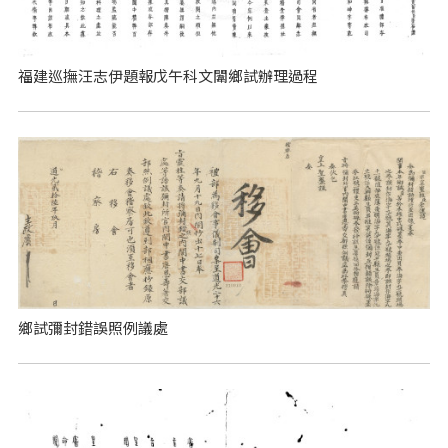
福建巡撫汪志伊題報戊午科文闈鄉試辦理過程
鄉試彌封錯誤照例議處