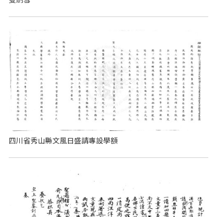
四川省秀山縣文風日盛請專設學額