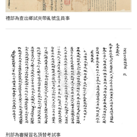
禮部為查出鄉試夾帶亂號生員事
刑部為審擬冒名頂替考試事