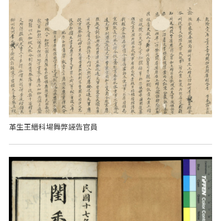
革生王縉科場舞弊誣告官員