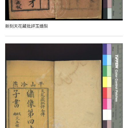
新刻天花藏批評玉嬌梨