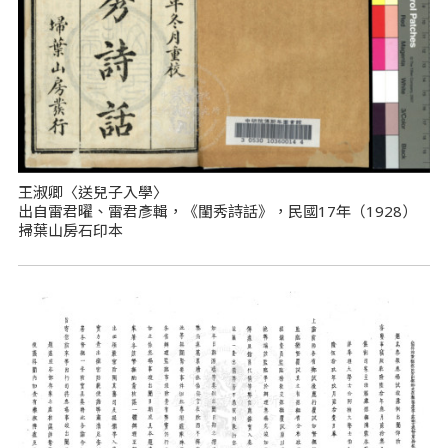
王淑卿〈送兒子入學〉
出自雷君曜、雷君彥輯，《閨秀詩話》，民國17年（1928）
掃葉山房石印本