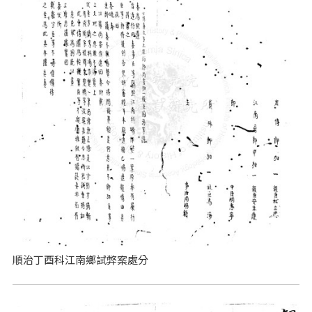
順治丁酉科江南鄉試弊案處分