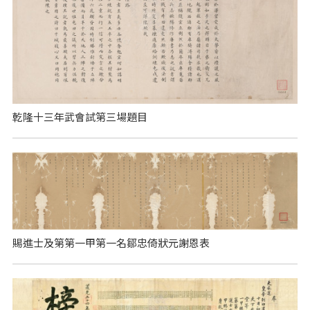
乾隆十三年武會試第三場題目
賜進士及第第一甲第一名鄒忠倚狀元謝恩表