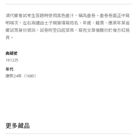
清代鄉會試考生答題時使用黑色墨汁，稱為墨卷。墨卷卷面正中寫
明場次，左右兩邊由士子親筆填寫姓名、年歲、籍貫、應某年某省
鄉試等身份資訊，試卷附空白起草頁，寫完文章後謄抄於後方紅格
頁。
典藏號
161225
年代
康熙24年（1685）
更多藏品