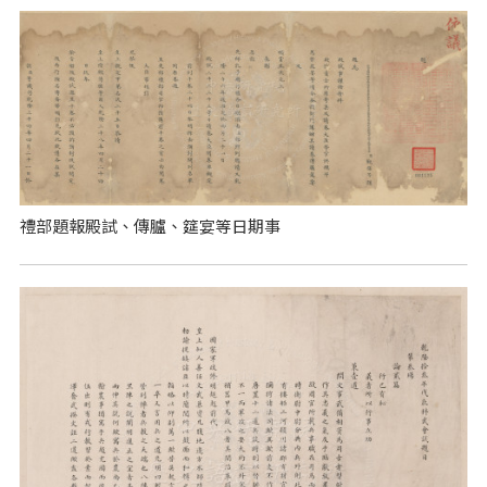
禮部題報殿試、傳臚、筵宴等日期事