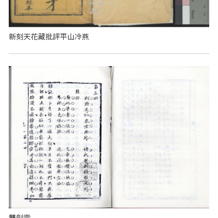
新刻天花藏批評平山冷燕
雙劍雪