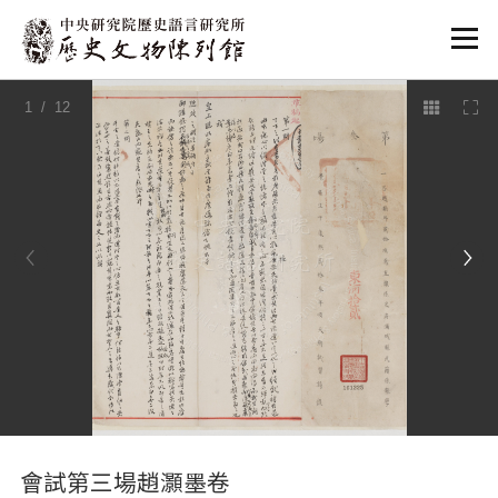
:::
1
/ 12
:::
會試第三場趙灝墨卷