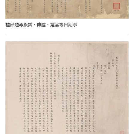
禮部題報殿試、傳臚、筵宴等日期事