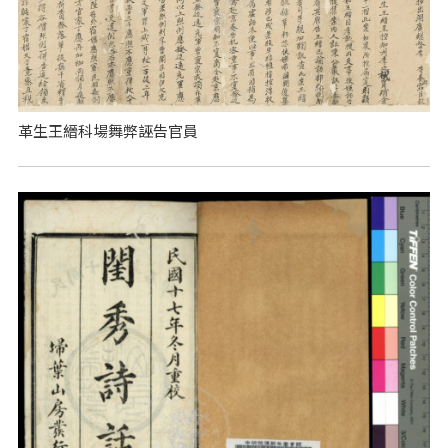
革生王縉科場舞弊誣告官員