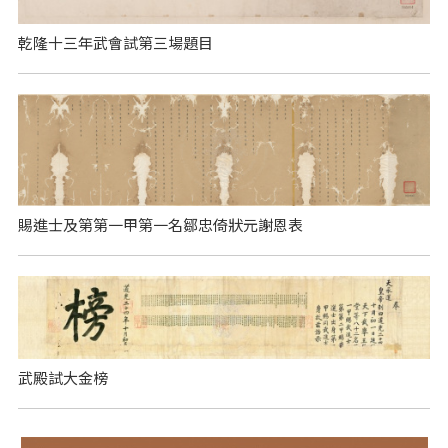
乾隆十三年武會試第三場題目
賜進士及第第一甲第一名鄒忠倚狀元謝恩表
武殿試大金榜