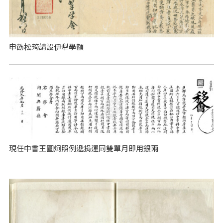
申飭松筠請設伊犁學額
現任中書王圖炯照例遞捐運同雙單月即用銀兩