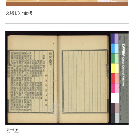
文殿試小金榜
照世盃