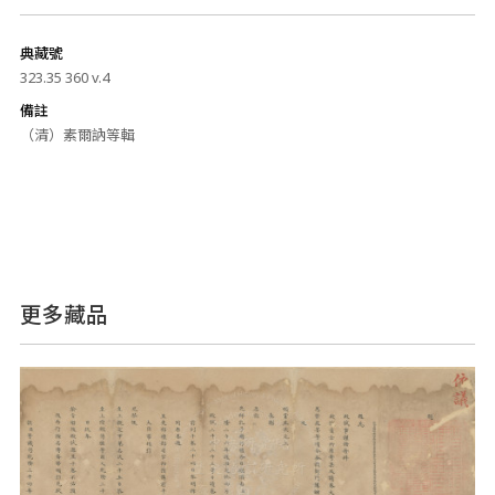
典藏號
323.35 360 v.4
備註
（清）素爾訥等輯
更多藏品