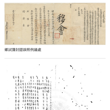
鄉試彌封錯誤照例議處