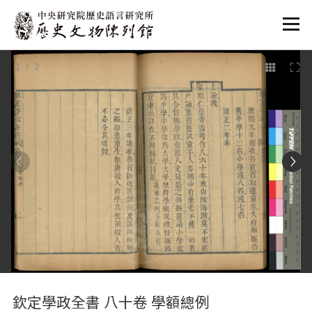
:::
1
/ 2
:::
欽定學政全書 八十卷 學額總例