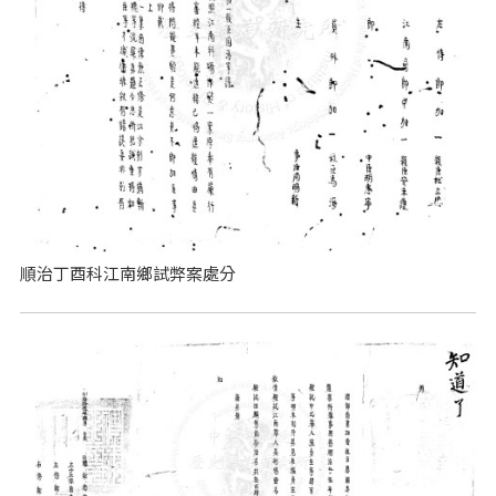
順治丁酉科江南鄉試弊案處分