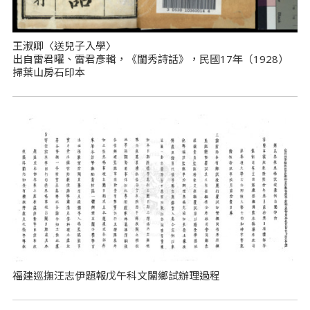
王淑卿〈送兒子入學〉
出自雷君曜、雷君彥輯，《閨秀詩話》，民國17年（1928）
掃葉山房石印本
福建巡撫汪志伊題報戊午科文闈鄉試辦理過程