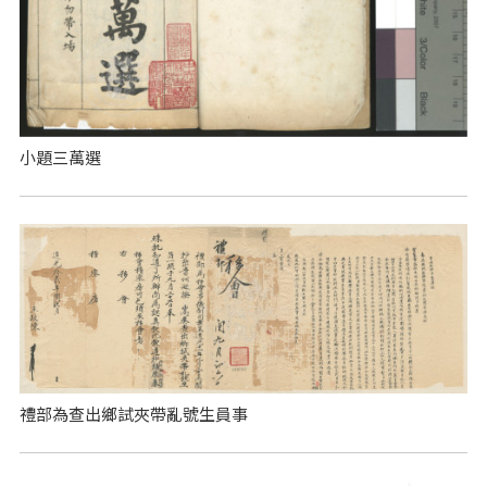
小題三萬選
禮部為查出鄉試夾帶亂號生員事