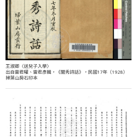
王淑卿〈送兒子入學〉
出自雷君曜、雷君彥輯，《閨秀詩話》，民國17年（1928）
掃葉山房石印本