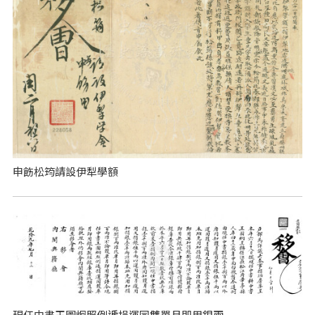
申飭松筠請設伊犁學額