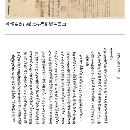
禮部為查出鄉試夾帶亂號生員事