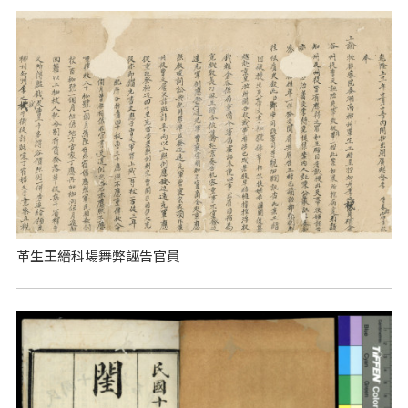
革生王縉科場舞弊誣告官員