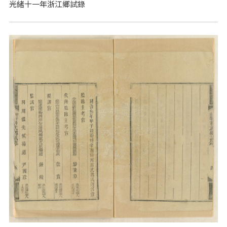
光緒十一年浙江鄉試錄