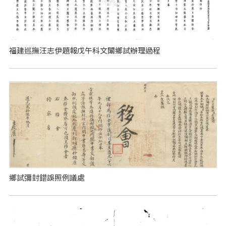
福建巡撫汪志伊題報戊午科文闈鄉試辦理過程
鄉試彌封錯誤照例議處