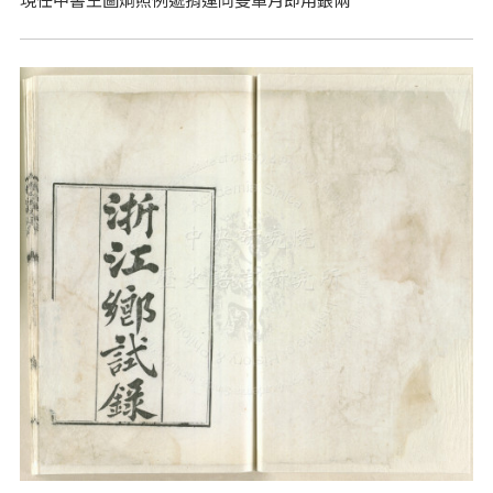
現任中書王圖炯照例遞捐運同雙單月即用銀兩