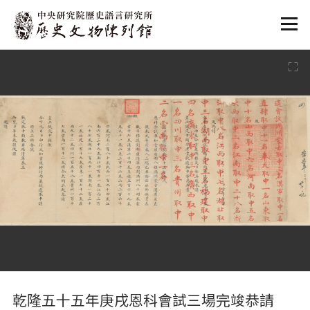
:::
:::
乾隆五十五年庚戌恩科會試三場完竣恭請