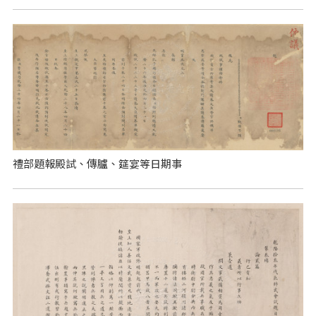
禮部題報殿試、傳臚、筵宴等日期事