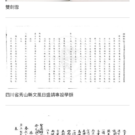
雙劍雪
四川省秀山縣文風日盛請專設學額