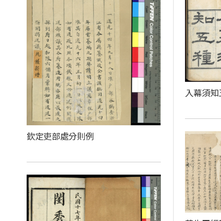
入幕須知
欽定吏部處分則例