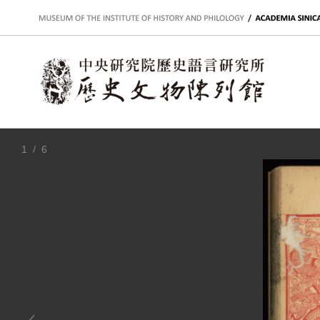
:::
1
/ 6