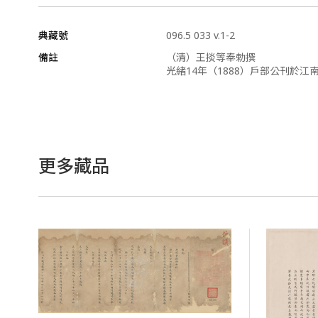
典藏號
096.5 033 v.1-2
備註
（清）王掞等奉勅撰
光緒14年（1888）戶部公刊於江
更多藏品