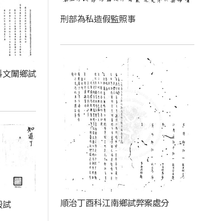
刑部為私造假監照事
科文闈鄉試
順治丁酉科江南鄉試弊案處分
殿試