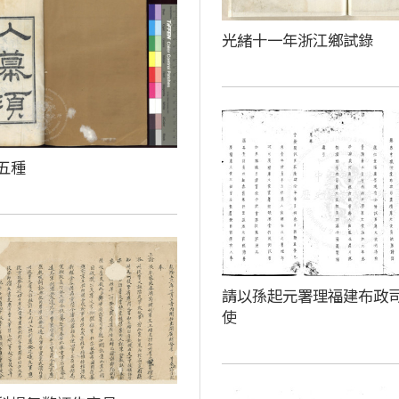
光緒十一年浙江鄉試錄
五種
請以孫起元署理福建布政
使