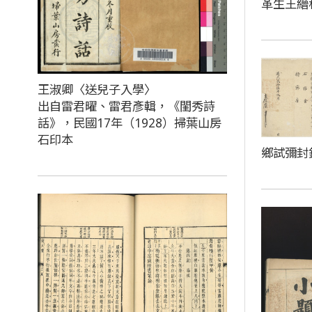
革生王縉
王淑卿〈送兒子入學〉
出自雷君曜、雷君彥輯，《閨秀詩
話》，民國17年（1928）掃葉山房
石印本
鄉試彌封