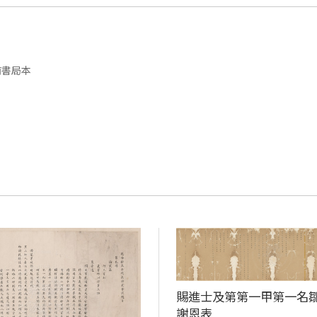
南書局本
賜進士及第第一甲第一名
謝恩表