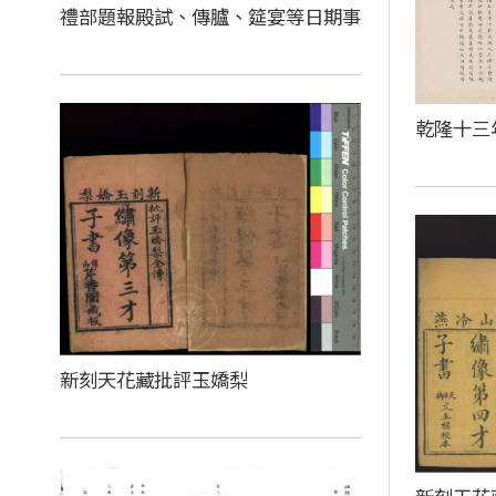
禮部題報殿試、傳臚、筵宴等日期事
乾隆十三
新刻天花藏批評玉嬌梨