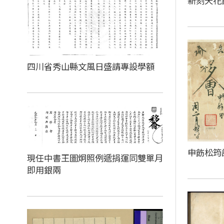
新刻天花
四川省秀山縣文風日盛請專設學額
申飭松筠
現任中書王圖炯照例遞捐運同雙單月
即用銀兩