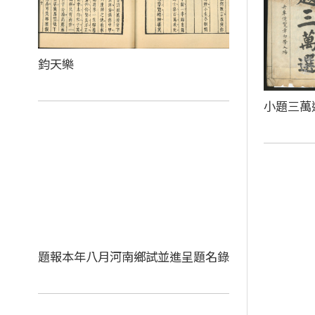
鈞天樂
小題三萬
題報本年八月河南鄉試並進呈題名錄