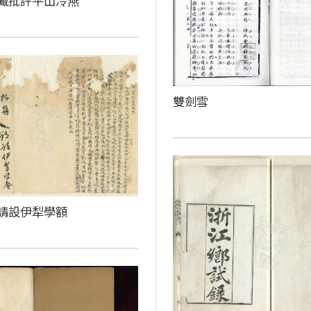
藏批評平山冷燕
雙劍雪
請設伊犁學額