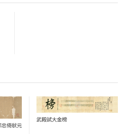
武殿試大金榜
鄒忠倚狀元