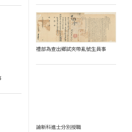
禮部為查出鄉試夾帶亂號生員事
事
諭新科進士分別授職