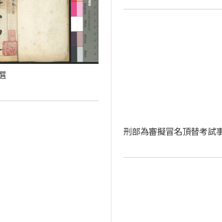
選
刑部為審擬冒名頂替考試