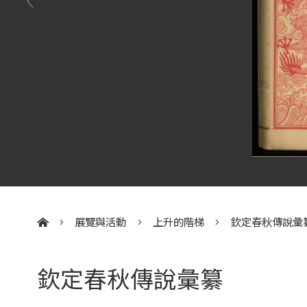
展覽與活動
上升的階梯
欽定春秋傳說彙
:::
欽定春秋傳說彙纂