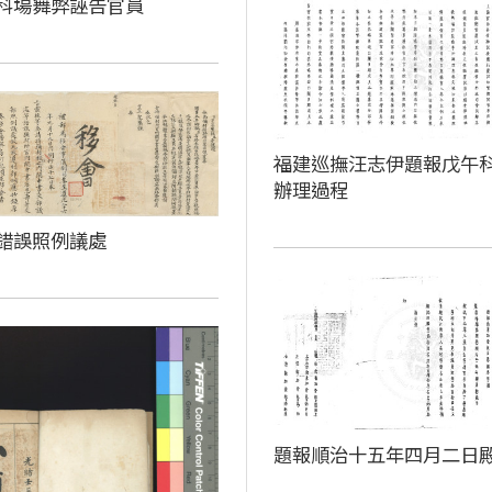
科場舞弊誣告官員
福建巡撫汪志伊題報戊午
辦理過程
錯誤照例議處
題報順治十五年四月二日