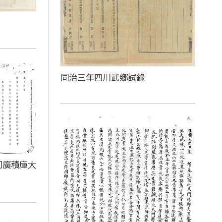
同治三年四川武鄉試錄
司廣積庫大