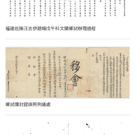
福建巡撫汪志伊題報戊午科文闈鄉試辦理過程
鄉試彌封錯誤照例議處