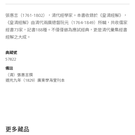
張惠言（1761-1802），清代經學家。本書收錄於《皇清經解》，
《皇清經解》由清代兩廣總督阮元（1764-1849）所輯，共收儒家
經書73家，記書188種。不僅僅做為應試經典，更是清代彙集經書
經解之大成。
典藏號
57822
備註
（清）張惠言撰
道光九年（1829）廣東學海堂刊本
更多藏品