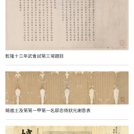
乾隆十三年武會試第三場題目
賜進士及第第一甲第一名鄒忠倚狀元謝恩表