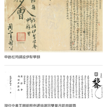
申飭松筠請設伊犁學額
現任中書王圖炯照例遞捐運同雙單月即用銀兩