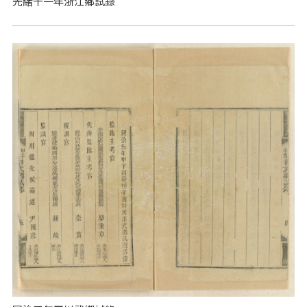
光緒十一年浙江鄉試錄