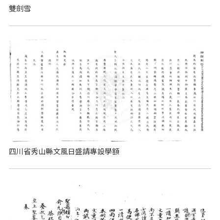
雙劍雪
四川省秀山縣文風日盛請專設學額