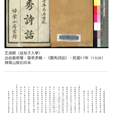
王淑卿〈送兒子入學〉
出自雷君曜、雷君彥輯，《閨秀詩話》，民國17年（1928）
掃葉山房石印本