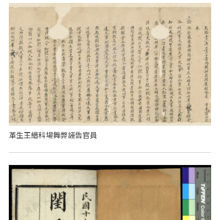
革生王縉科場舞弊誣告官員