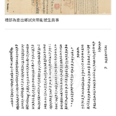
禮部為查出鄉試夾帶亂號生員事