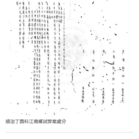
順治丁酉科江南鄉試弊案處分