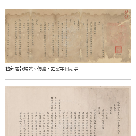
禮部題報殿試、傳臚、筵宴等日期事