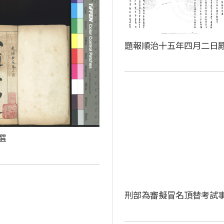
題報順治十五年四月二日
選
刑部為審擬冒名頂替考試