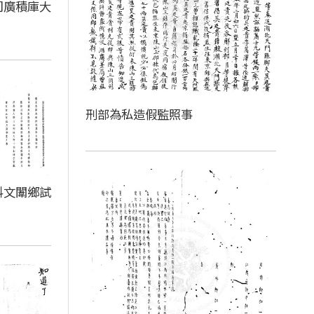
司廣積庫大
刑部為私造假監照事
科文闈鄉試