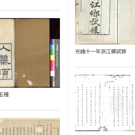
光緒十一年浙江鄉試錄
五種