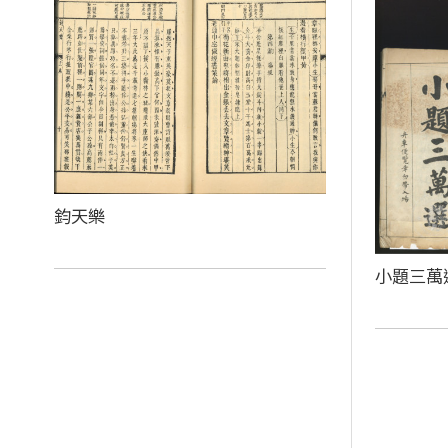
鈞天樂
小題三萬