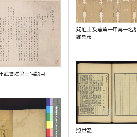
賜進士及第第一甲第一名
謝恩表
年武會試第三場題目
照世盃