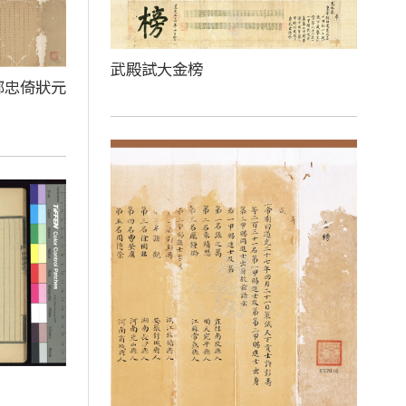
武殿試大金榜
鄒忠倚狀元