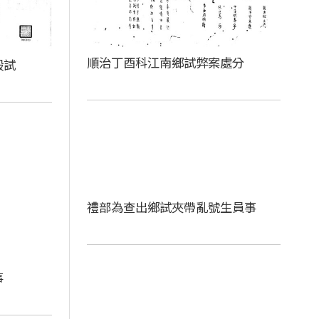
順治丁酉科江南鄉試弊案處分
殿試
禮部為查出鄉試夾帶亂號生員事
事