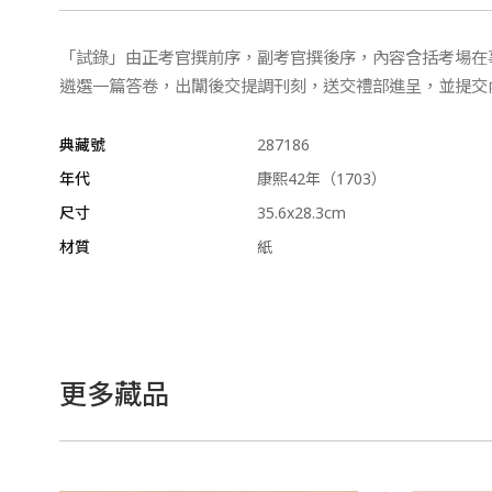
「試錄」由正考官撰前序，副考官撰後序，內容含括考場在
遴選一篇答卷，出闈後交提調刊刻，送交禮部進呈，並提交
典藏號
287186
年代
康熙42年（1703）
尺寸
35.6x28.3cm
材質
紙
更多藏品