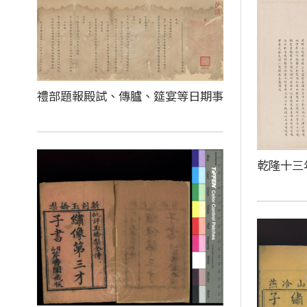
禮部題報殿試、傳臚、筵宴等日期事
乾隆十三