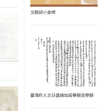
文殿試小金榜
臺灣府人文日盛請加設舉額及學額