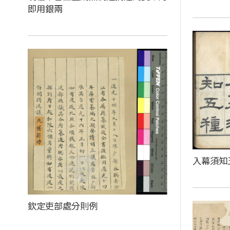
即用銀兩
入幕須知
欽定吏部處分則例