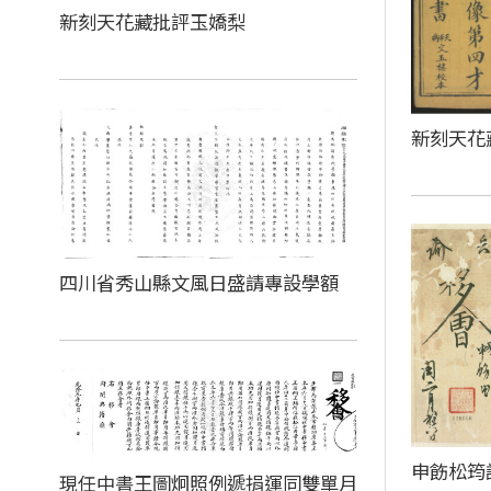
新刻天花藏批評玉嬌梨
新刻天花
四川省秀山縣文風日盛請專設學額
申飭松筠
現任中書王圖炯照例遞捐運同雙單月