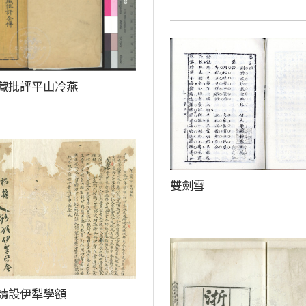
藏批評平山冷燕
雙劍雪
請設伊犁學額