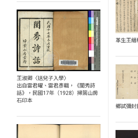
革生王縉
王淑卿〈送兒子入學〉
出自雷君曜、雷君彥輯，《閨秀詩
話》，民國17年（1928）掃葉山房
石印本
鄉試彌封