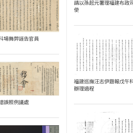
請以孫起元署理福建布政
使
科場舞弊誣告官員
福建巡撫汪志伊題報戊午
辦理過程
錯誤照例議處