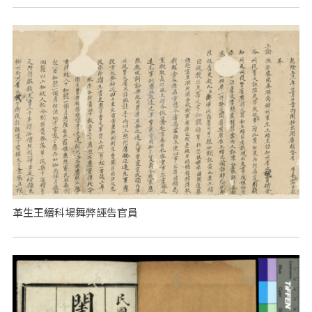
革生王縉科場舞弊誣告官員