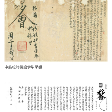
申飭松筠請設伊犁學額