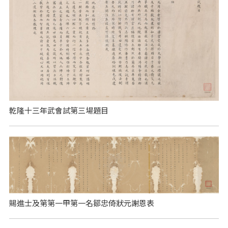
乾隆十三年武會試第三場題目
賜進士及第第一甲第一名鄒忠倚狀元謝恩表