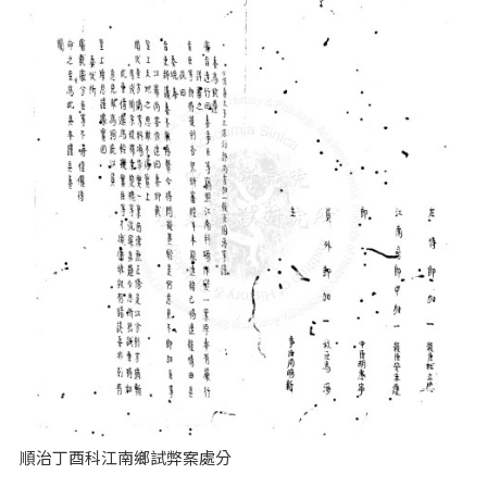
順治丁酉科江南鄉試弊案處分