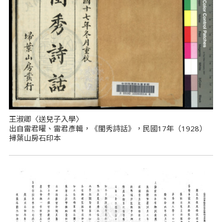
王淑卿〈送兒子入學〉
出自雷君曜、雷君彥輯，《閨秀詩話》，民國17年（1928）
掃葉山房石印本