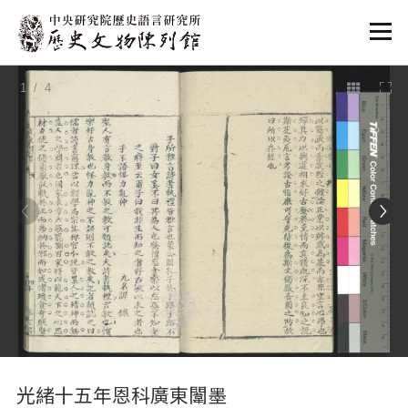
:::
1
/ 4
:::
光緒十五年恩科廣東闈墨