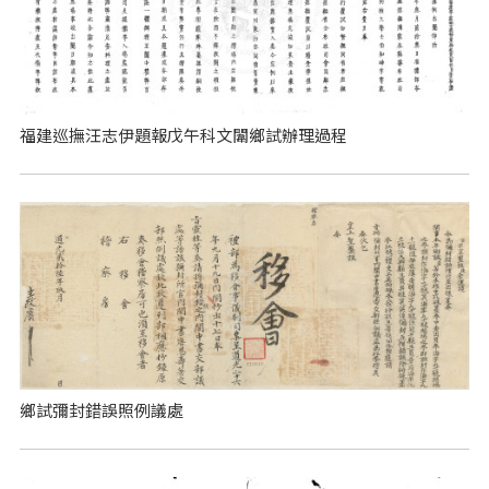
福建巡撫汪志伊題報戊午科文闈鄉試辦理過程
鄉試彌封錯誤照例議處