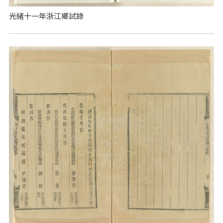
光緒十一年浙江鄉試錄