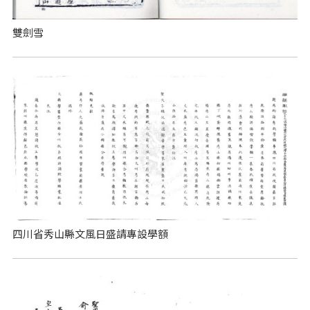
雙劍雪
四川省秀山縣文風日盛請專設學額