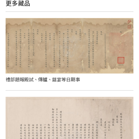
更多藏品
禮部題報殿試、傳臚、筵宴等日期事