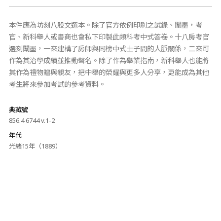
本件應為坊刻八股文選本。除了官方依例印刷之試錄、闈墨，考
官、新科舉人或書商也會私下印製此類科考中式答卷。十八房考官
選刻闈墨，一來建構了房師與同榜中式士子間的人脈關係，二來可
作為其治學成績並推動聲名。除了作為舉業指南，新科舉人也能將
其作為禮物贈與親友，把中舉的榮耀與更多人分享，更能成為其他
考生將來參加考試的參考資料。
典藏號
856.4 6744 v.1-2
年代
光緒15年（1889）